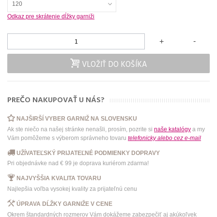
120
Odkaz pre skrátenie dĺžky garniži
-
+
VLOŽIŤ DO KOŠÍKA
PREČO NAKUPOVAŤ U NÁS?
NAJŠIRŠÍ VYBER GARNIŽ NA SLOVENSKU
Ak ste niečo na našej stránke nenašli, prosím, pozrite si
naše katalógy
a my
Vám pomôžeme s výberom správneho tovaru
telefonicky
alebo
cez e-mail
UŽÍVATEĽSKÝ PRIJATEĽNÉ PODMIENKY DOPRAVY
Pri objednávke nad € 99 je doprava kuriérom zdarma!
NAJVYŠŠIA KVALITA TOVARU
Najlepšia voľba vysokej kvality za prijateľnú cenu
ÚPRAVA DĹŽKY GARNIŽE V CENE
Okrem štandardných rozmerov Vám dokážeme zabezpečiť aj akúkoľvek