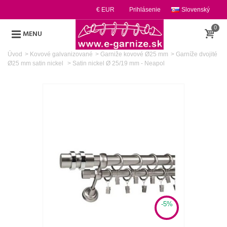
€ EUR
Prihlásenie
Slovenský
0
MENU
Úvod
>
Kovové galvanizované
>
Garniže kovové Ø25 mm
>
Garníže dvojité
Ø25 mm satin nickel
>
Satin nickel Ø 25/19 mm - Neapol
-5%