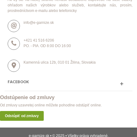
ohľadom našich výrobkov alebo služieb, kontaktujte nás, prosím,
prostredníctvom e-mailu alebo telefonicky
info@e-garnize.sk
+421 41 516 6206
PO. - PIA. OD 8:00 DO 16:00
Kamenná ulica 12b, 010 01 Žilina, Slovakia
FACEBOOK
Odstúpenie od zmluvy
Od zmluvy uzavretej online môžete pohodlne odstúpiť online.
Odstúpiť od zmluvy
e-garnize.sk • © 2025 • Všetky práva vyhradené.