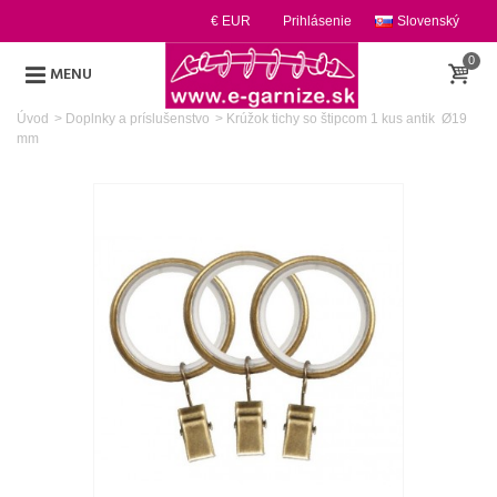
€ EUR
Prihlásenie
Slovenský
0
MENU
Úvod
>
Doplnky a príslušenstvo
>
Krúžok tichy so štipcom 1 kus antik Ø19
mm