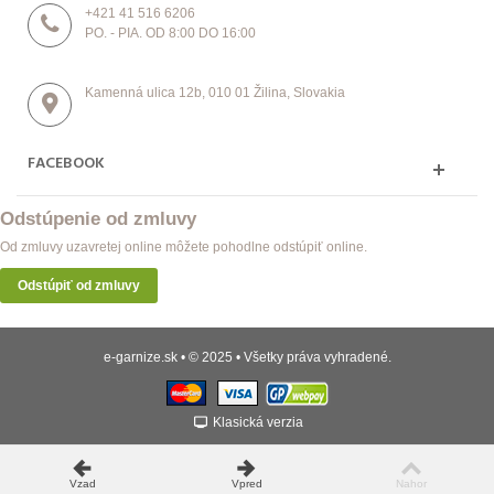
+421 41 516 6206
PO. - PIA. OD 8:00 DO 16:00
Kamenná ulica 12b, 010 01 Žilina, Slovakia
FACEBOOK
Odstúpenie od zmluvy
Od zmluvy uzavretej online môžete pohodlne odstúpiť online.
Odstúpiť od zmluvy
e-garnize.sk • © 2025 • Všetky práva vyhradené.
Klasická verzia
Vzad
Vpred
Nahor