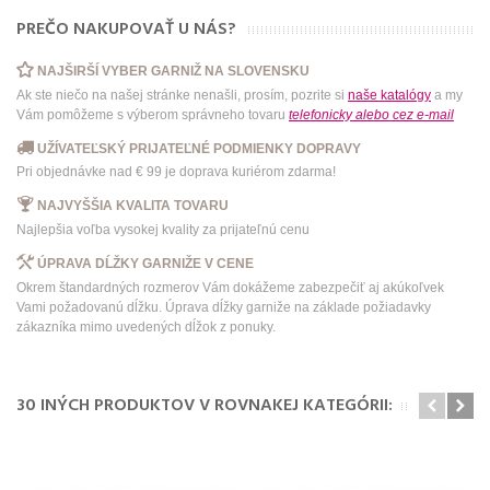
PREČO NAKUPOVAŤ U NÁS?
NAJŠIRŠÍ VYBER GARNIŽ NA SLOVENSKU
Ak ste niečo na našej stránke nenašli, prosím, pozrite si
naše katalógy
a my
Vám pomôžeme s výberom správneho tovaru
telefonicky
alebo
cez e-mail
UŽÍVATEĽSKÝ PRIJATEĽNÉ PODMIENKY DOPRAVY
Pri objednávke nad € 99 je doprava kuriérom zdarma!
NAJVYŠŠIA KVALITA TOVARU
Najlepšia voľba vysokej kvality za prijateľnú cenu
ÚPRAVA DĹŽKY GARNIŽE V CENE
Okrem štandardných rozmerov Vám dokážeme zabezpečiť aj akúkoľvek
Vami požadovanú dĺžku. Úprava dĺžky garniže na základe požiadavky
zákazníka mimo uvedených dĺžok z ponuky.
30 INÝCH PRODUKTOV V ROVNAKEJ KATEGÓRII: