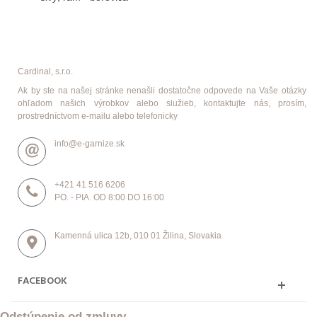
Cardinal, s.r.o.
Ak by ste na našej stránke nenašli dostatočne odpovede na Vaše otázky
ohľadom našich výrobkov alebo služieb, kontaktujte nás, prosím,
prostredníctvom e-mailu alebo telefonicky
info@e-garnize.sk
+421 41 516 6206
PO. - PIA. OD 8:00 DO 16:00
Kamenná ulica 12b, 010 01 Žilina, Slovakia
FACEBOOK
Odstúpenie od zmluvy