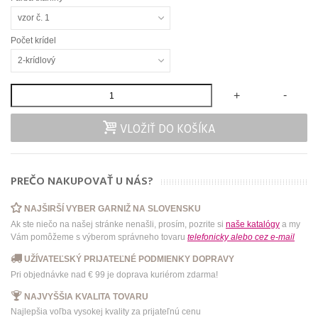
vzor č. 1
Počet krídel
2-krídlový
-
+
VLOŽIŤ DO KOŠÍKA
PREČO NAKUPOVAŤ U NÁS?
NAJŠIRŠÍ VYBER GARNIŽ NA SLOVENSKU
Ak ste niečo na našej stránke nenašli, prosím, pozrite si
naše katalógy
a my
Vám pomôžeme s výberom správneho tovaru
telefonicky
alebo
cez e-mail
UŽÍVATEĽSKÝ PRIJATEĽNÉ PODMIENKY DOPRAVY
Pri objednávke nad € 99 je doprava kuriérom zdarma!
NAJVYŠŠIA KVALITA TOVARU
Najlepšia voľba vysokej kvality za prijateľnú cenu