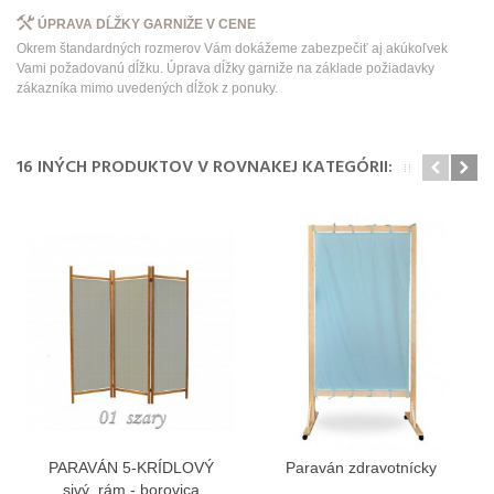
ÚPRAVA DĹŽKY GARNIŽE V CENE
Okrem štandardných rozmerov Vám dokážeme zabezpečiť aj akúkoľvek
Vami požadovanú dĺžku. Úprava dĺžky garniže na základe požiadavky
zákazníka mimo uvedených dĺžok z ponuky.
16 INÝCH PRODUKTOV V ROVNAKEJ KATEGÓRII:
PARAVÁN 5-KRÍDLOVÝ
Paraván zdravotnícky
sivý, rám - borovica