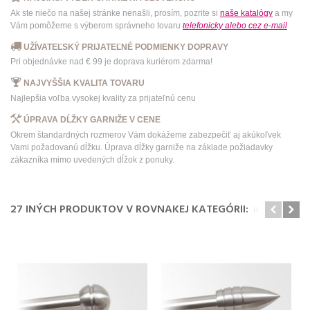
Ak ste niečo na našej stránke nenašli, prosím, pozrite si
naše katalógy
a my
Vám pomôžeme s výberom správneho tovaru
telefonicky
alebo
cez e-mail
UŽÍVATEĽSKÝ PRIJATEĽNÉ PODMIENKY DOPRAVY
Pri objednávke nad € 99 je doprava kuriérom zdarma!
NAJVYŠŠIA KVALITA TOVARU
Najlepšia voľba vysokej kvality za prijateľnú cenu
ÚPRAVA DĹŽKY GARNIŽE V CENE
Okrem štandardných rozmerov Vám dokážeme zabezpečiť aj akúkoľvek
Vami požadovanú dĺžku. Úprava dĺžky garniže na základe požiadavky
zákazníka mimo uvedených dĺžok z ponuky.
27 INÝCH PRODUKTOV V ROVNAKEJ KATEGÓRII: