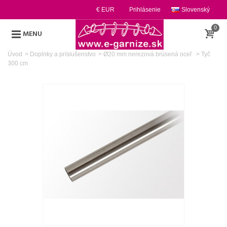
€ EUR
Prihlásenie
Slovenský
0
MENU
Úvod
>
Doplnky a príslušenstvo
>
Ø20 mm nerezová brúsená oceľ
>
Tyč
300 cm