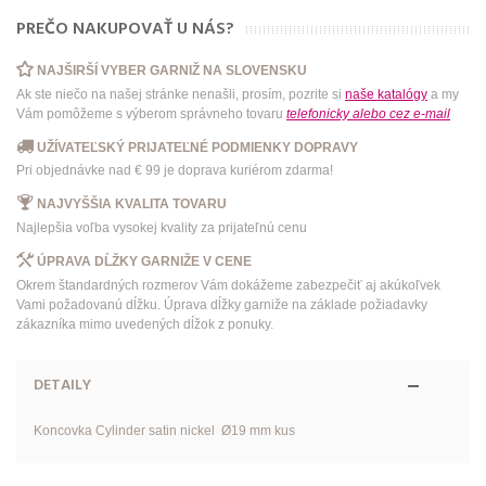
PREČO NAKUPOVAŤ U NÁS?
NAJŠIRŠÍ VYBER GARNIŽ NA SLOVENSKU
Ak ste niečo na našej stránke nenašli, prosím, pozrite si
naše katalógy
a my
Vám pomôžeme s výberom správneho tovaru
telefonicky
alebo
cez e-mail
UŽÍVATEĽSKÝ PRIJATEĽNÉ PODMIENKY DOPRAVY
Pri objednávke nad € 99 je doprava kuriérom zdarma!
NAJVYŠŠIA KVALITA TOVARU
Najlepšia voľba vysokej kvality za prijateľnú cenu
ÚPRAVA DĹŽKY GARNIŽE V CENE
Okrem štandardných rozmerov Vám dokážeme zabezpečiť aj akúkoľvek
Vami požadovanú dĺžku. Úprava dĺžky garniže na základe požiadavky
zákazníka mimo uvedených dĺžok z ponuky.
DETAILY
Koncovka Cylinder satin nickel Ø19 mm kus