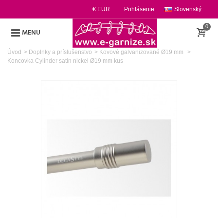
€ EUR
Prihlásenie
Slovenský
0
MENU
Úvod
>
Doplnky a príslušenstvo
>
Kovové galvanizované Ø19 mm
>
Koncovka Cylinder satin nickel Ø19 mm kus