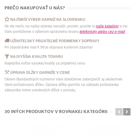
PREČO NAKUPOVAŤ U NÁS?
NAJŠIRŠÍ VYBER GARNIŽ NA SLOVENSKU
Ak ste niečo na našej stránke nenašli, prosím, pozrite si
naše katalógy
a my
Vám pomôžeme s výberom správneho tovaru
telefonicky
alebo
cez e-mail
UŽÍVATEĽSKÝ PRIJATEĽNÉ PODMIENKY DOPRAVY
Pri objednávke nad € 99 je doprava kuriérom zdarma!
NAJVYŠŠIA KVALITA TOVARU
Najlepšia voľba vysokej kvality za prijateľnú cenu
ÚPRAVA DĹŽKY GARNIŽE V CENE
Okrem štandardných rozmerov Vám dokážeme zabezpečiť aj akúkoľvek
Vami požadovanú dĺžku. Úprava dĺžky garniže na základe požiadavky
zákazníka mimo uvedených dĺžok z ponuky.
30 INÝCH PRODUKTOV V ROVNAKEJ KATEGÓRII: