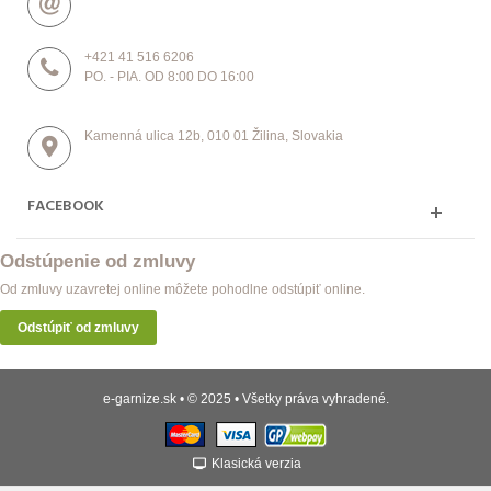
+421 41 516 6206
PO. - PIA. OD 8:00 DO 16:00
Kamenná ulica 12b, 010 01 Žilina, Slovakia
FACEBOOK
Odstúpenie od zmluvy
Od zmluvy uzavretej online môžete pohodlne odstúpiť online.
Odstúpiť od zmluvy
e-garnize.sk • © 2025 • Všetky práva vyhradené.
Klasická verzia