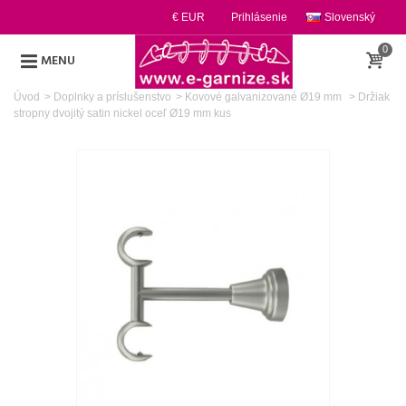
€ EUR
Prihlásenie
Slovenský
0
MENU
Úvod
>
Doplnky a príslušenstvo
>
Kovové galvanizované Ø19 mm
>
Držiak
stropny dvojitý satin nickel oceľ Ø19 mm kus