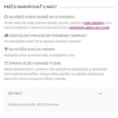
PREČO NAKUPOVAŤ U NÁS?
NAJŠIRŠÍ VYBER GARNIŽ NA SLOVENSKU
Ak ste niečo na našej stránke nenašli, prosím, pozrite si
naše katalógy
a my
Vám pomôžeme s výberom správneho tovaru
telefonicky
alebo
cez e-mail
UŽÍVATEĽSKÝ PRIJATEĽNÉ PODMIENKY DOPRAVY
Pri objednávke nad € 99 je doprava kuriérom zdarma!
NAJVYŠŠIA KVALITA TOVARU
Najlepšia voľba vysokej kvality za prijateľnú cenu
ÚPRAVA DĹŽKY GARNIŽE V CENE
Okrem štandardných rozmerov Vám dokážeme zabezpečiť aj akúkoľvek
Vami požadovanú dĺžku. Úprava dĺžky garniže na základe požiadavky
zákazníka mimo uvedených dĺžok z ponuky.
DETAILY
Držiak dvojitý antik Ø25/19 mm kus