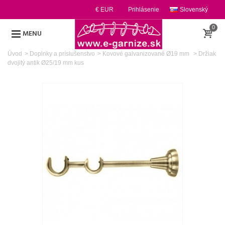
€ EUR
Prihlásenie
Slovenský
0
MENU
Úvod
>
Doplnky a príslušenstvo
>
Kovové galvanizované Ø19 mm
>
Držiak
dvojitý antik Ø25/19 mm kus