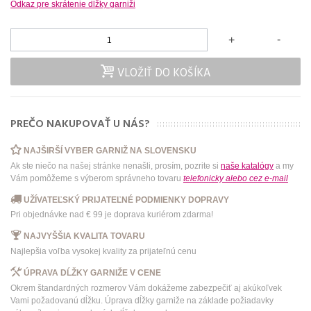
Odkaz pre skrátenie dĺžky garniži
-
+
VLOŽIŤ DO KOŠÍKA
PREČO NAKUPOVAŤ U NÁS?
NAJŠIRŠÍ VYBER GARNIŽ NA SLOVENSKU
Ak ste niečo na našej stránke nenašli, prosím, pozrite si
naše katalógy
a my
Vám pomôžeme s výberom správneho tovaru
telefonicky
alebo
cez e-mail
UŽÍVATEĽSKÝ PRIJATEĽNÉ PODMIENKY DOPRAVY
Pri objednávke nad € 99 je doprava kuriérom zdarma!
NAJVYŠŠIA KVALITA TOVARU
Najlepšia voľba vysokej kvality za prijateľnú cenu
ÚPRAVA DĹŽKY GARNIŽE V CENE
Okrem štandardných rozmerov Vám dokážeme zabezpečiť aj akúkoľvek
Vami požadovanú dĺžku. Úprava dĺžky garniže na základe požiadavky