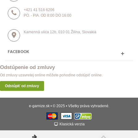
+421 41 516 6206
PO. - PIA. OD 8:00 DO 16:00
Kamenná ulica 12b, 010 01 Žilina, Slovakia
FACEBOOK
Odstúpenie od zmluvy
Od zmluvy uzavretej online môžete pohodlne odstúpiť online.
Odstúpiť od zmluvy
e-garnize.sk • © 2025 • Všetky práva vyhradené.
Klasická verzia