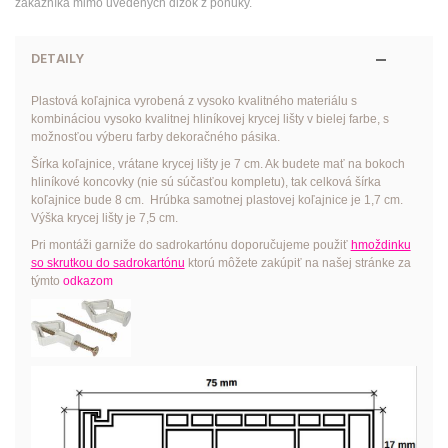
zákazníka mimo uvedených dĺžok z ponuky.
DETAILY
Plastová koľajnica vyrobená z vysoko kvalitného materiálu s
kombináciou vysoko kvalitnej hliníkovej krycej lišty v bielej farbe, s
možnosťou výberu farby dekoračného pásika.
Šírka koľajnice, vrátane krycej lišty je 7 cm. Ak budete mať na bokoch
hliníkové koncovky (nie sú súčasťou kompletu), tak celková šírka
koľajnice bude 8 cm. Hrúbka samotnej plastovej koľajnice je 1,7 cm.
Výška krycej lišty je 7,5 cm.
Pri montáži garniže do sadrokartónu doporučujeme použiť
hmoždinku
so skrutkou do sadrokartónu
ktorú môžete zakúpiť na našej stránke za
týmto
odkazom