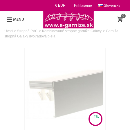
€ EUR
Prihlásenie
Slovenský
0
MENU
Úvod
>
Stropné PVC
>
Kombinované stropné garniže Galaxy
>
Garniža
stropná Galaxy dvojradová biela
-2%