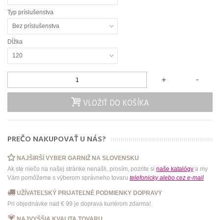
Typ príslušenstva
Bez príslušenstva
Dĺžka
120
-
+
VLOŽIŤ DO KOŠÍKA
PREČO NAKUPOVAŤ U NÁS?
NAJŠIRŠÍ VYBER GARNIŽ NA SLOVENSKU
Ak ste niečo na našej stránke nenašli, prosím, pozrite si
naše katalógy
a my
Vám pomôžeme s výberom správneho tovaru
telefonicky
alebo
cez e-mail
UŽÍVATEĽSKÝ PRIJATEĽNÉ PODMIENKY DOPRAVY
Pri objednávke nad € 99 je doprava kuriérom zdarma!
NAJVYŠŠIA KVALITA TOVARU