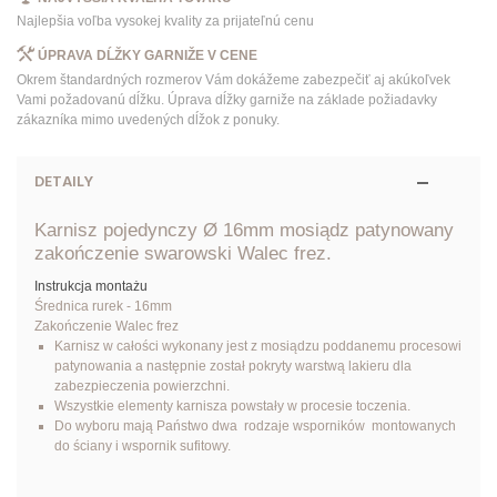
Najlepšia voľba vysokej kvality za prijateľnú cenu
ÚPRAVA DĹŽKY GARNIŽE V CENE
Okrem štandardných rozmerov Vám dokážeme zabezpečiť aj akúkoľvek
Vami požadovanú dĺžku. Úprava dĺžky garniže na základe požiadavky
zákazníka mimo uvedených dĺžok z ponuky.
DETAILY
Karnisz pojedynczy Ø 16mm mosiądz patynowany
zakończenie swarowski Walec frez.
Instrukcja montażu
Średnica rurek - 16mm
Zakończenie Walec frez
Karnisz w całości wykonany jest z mosiądzu poddanemu procesowi
patynowania a następnie został pokryty warstwą lakieru dla
zabezpieczenia powierzchni.
Wszystkie elementy karnisza powstały w procesie toczenia.
Do wyboru mają Państwo dwa rodzaje wsporników montowanych
do ściany i wspornik sufitowy.