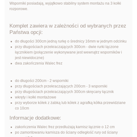
Wsporniki posiadają, wyjątkowo stabilny system montażu na 3 kołki
rozporowe.
Komplet zawiera w zależności od wybranych przez
Państwa opcji:
do długości 300cm jedną rurkę o średnicy 16mm w jednym odcinku
przy długościach przekraczających 300cm - dwie rurki łączone
łącznikiem (połączenie wykonywane jest wewnątrz wsporników i
jest niewidoczne)
dwa zakończenia Walec frez
do długości 200cm - 2 wsporniki
przy długościach przekraczających 200cm - 3 wsporniki
przy długościach przekraczających 300cm skręcany łącznik
wkręty i kołki montażowe
przy wyborze kółek z żabką lub kółek z agrafką kółka przewidziane
co 10cm
Informacje dodatkowe:
zakończenia Walec frez przedłużają karnisz łącznie o 12 cm
po zamontowaniu karnisza do ściany odległość rury od ściany