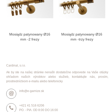
Mosiądz patynowany Ø16
Mosiądz patynowany Ø16
mm -2 frezy
mm -trzy frezy
Cardinal, s.r.o.
Ak by ste na našej stránke nenašli dostatočne odpovede na Vaše otázky
ohľadom našich výrobkov alebo služieb, kontaktujte nás, prosím,
prostredníctvom e-mailu alebo telefonicky
info@e-garnize.sk
+421 41 516 6206
PO. - PIA. OD 8:00 DO 16:00