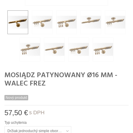
MOSIĄDZ PATYNOWANY Ø16 MM -
WALEC FREZ
Nový produkt
57,50 €
s DPH
Typ uchytenia
Držiak jednoduchý simple otvorený