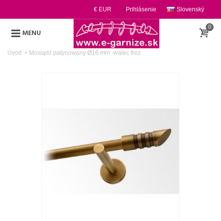
€ EUR
Prihlásenie
Slovenský
0
MENU
Úvod
>
Mosiądz patynowany Ø16 mm -walec frez