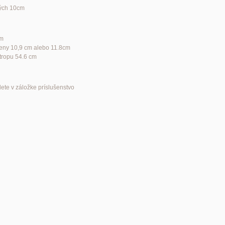
dých 10cm
cm
steny 10,9 cm alebo 11.8cm
stropu 54.6 cm
ete v záložke príslušenstvo