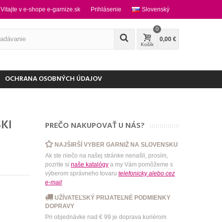
Vitajte v e-shope e-garnize.sk
Prihlásenie
Slovenský
0
0,00 €
Košík
OCHRANA OSOBNÝCH ÚDAJOV
KI
PREČO NAKUPOVAŤ U NÁS?
NAJŠIRŠÍ VYBER GARNIŽ NA SLOVENSKU
Ak ste niečo na našej stránke nenašli, prosím,
pozrite si
naše katalógy
a my Vám pomôžeme s
výberom správneho tovaru
telefonicky
alebo
cez
e-mail
UŽÍVATEĽSKÝ PRIJATEĽNÉ PODMIENKY
DOPRAVY
Pri objednávke nad € 99 je doprava kuriérom