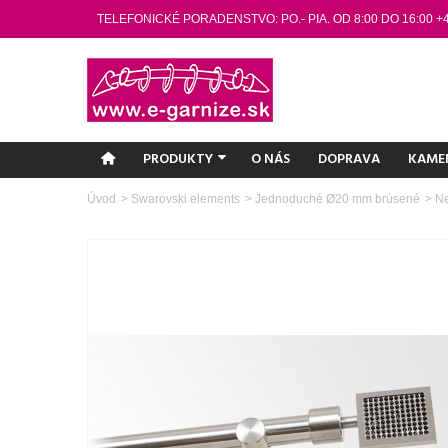
TELEFONICKÉ PORADENSTVO: PO.- PIA. OD 8:00 DO 16:00 +
PRODUKTY
O NÁS
DOPRAVA
KAME
Úvod
>
Swarovski elements
>
Jednoduché Ø20 mm brúsené
>
Ne