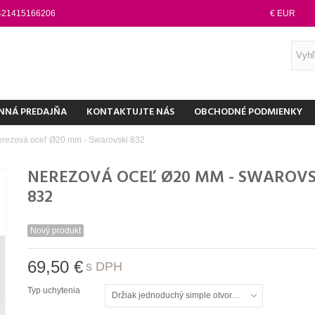
421415166206
€ EUR
NNÁ PREDAJŇA
KONTAKTUJTE NÁS
OBCHODNÉ PODMIENKY
rezová oceľ Ø20 mm - Swarovski 832
NEREZOVÁ OCEĽ Ø20 MM - SWAROVS
832
Nový produkt
69,50 €
s DPH
Typ uchytenia
Držiak jednoduchý simple otvorený