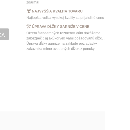
zdarma!
NAJVYŠŠIA KVALITA TOVARU
Najlepšia voľba vysokej kvality za prijateľnú cenu
ÚPRAVA DĹŽKY GARNIŽE V CENE
KA
Okrem štandardných rozmerov Vám dokážeme
zabezpečiť aj akúkoľvek Vami požadovanú dĺžku.
Úprava dĺžky garniže na základe požiadavky
zákazníka mimo uvedených dĺžok z ponuky.