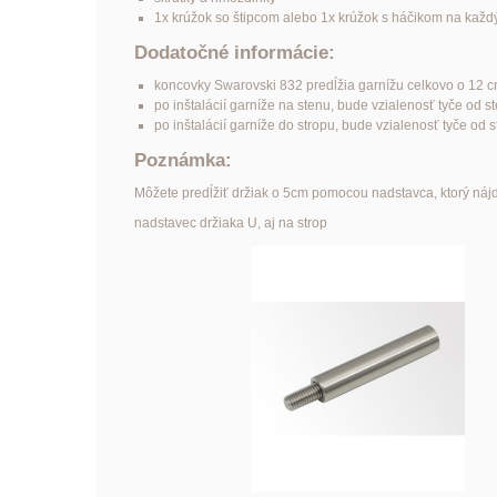
1x krúžok so štipcom alebo 1x krúžok s háčikom na kaž
Dodatočné informácie:
koncovky Swarovski 832 predĺžia garnížu celkovo o 12 
po inštalácií garníže na stenu, bude vzialenosť tyče od 
po inštalácií garníže do stropu, bude vzialenosť tyče od 
Poznámka:
Môžete predĺžiť držiak o 5cm pomocou nadstavca, ktorý nájd
nadstavec držiaka U, aj na strop