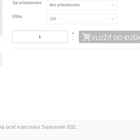
Typ príslušenstva
Bez príslušenstva
Dĺžka
120
+
VLOŽIŤ DO KOŠÍ
-
á oceľ koncovka Swarovski 832.