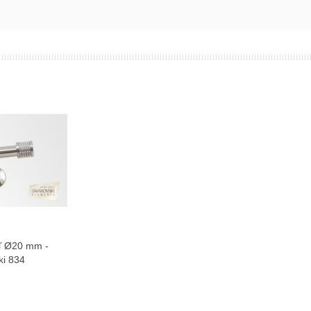
ľ Ø20 mm -
ziť viac
ki 834