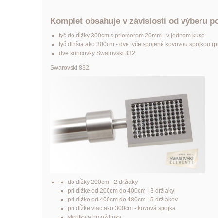
Komplet obsahuje v závislosti od výberu p
tyč do dĺžky 300cm s priemerom 20mm - v jednom kuse
tyč dlhšia ako 300cm - dve tyče spojené kovovou spojkou (pre
dve koncovky Swarovski 832
Swarovski 832
do dĺžky 200cm - 2 držiaky
pri dĺžke od 200cm do 400cm - 3 držiaky
pri dĺžke od 400cm do 480cm - 5 držiakov
pri dĺžke viac ako 300cm - kovová spojka
skrutky a hmoždinky