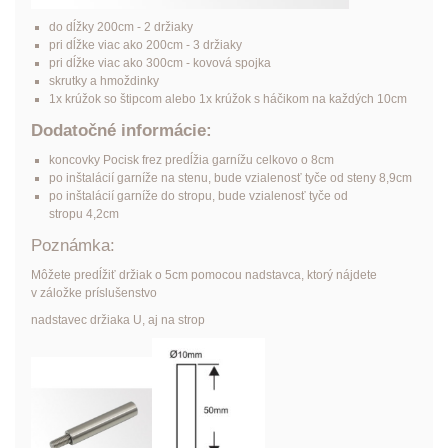
do dĺžky 200cm - 2 držiaky
pri dĺžke viac ako 200cm - 3 držiaky
pri dĺžke viac ako 300cm - kovová spojka
skrutky a hmoždinky
1x krúžok so štipcom alebo 1x krúžok s háčikom na každých 10cm
Dodatočné informácie:
koncovky Pocisk frez predĺžia garnížu celkovo o 8cm
po inštalácií garníže na stenu, bude vzialenosť tyče od steny 8,9cm
po inštalácií garníže do stropu, bude vzialenosť tyče od
stropu 4,2cm
Poznámka:
Môžete predĺžiť držiak o 5cm pomocou nadstavca, ktorý nájdete
v záložke príslušenstvo
nadstavec držiaka U, aj na strop