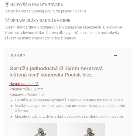
NAJVYŠŠIA KVALITA TOVARU
Najlepšia voľba vysokej kvality za prijateľnú cenu
ÚPRAVA DĹŽKY GARNIŽE V CENE
Okrem štandardných rozmerov Vám dokážeme zabezpečiť aj akúkoľvek
Vami požadovanú dĺžku. Úprava dĺžky garniže na základe požiadavky
zákazníka mimo uvedených dĺžok z ponuky.
DETAILY
Garníža jednoduchá Ø 16mm nerezová
leštená oceľ koncovka Pocisk frez.
Návod na montáž
Priemer tyče - 16mm
Koncovka Pocisk frez
Garníža je kompletne vyrobená z vysoko kvalitnej nerezovej ocele
Všetky časti garníže boli vyrobené procesom točenia a následného
leštenia.
Môžete si vybrať z dvoch druhov držiakov na stenu alebo na strop