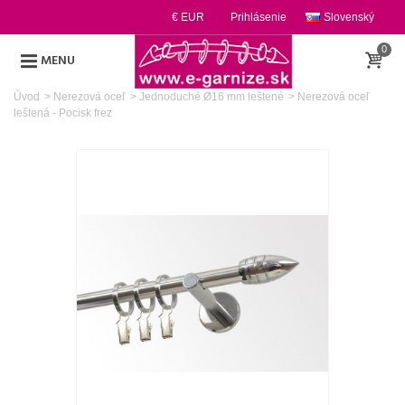
€ EUR
Prihlásenie
Slovenský
0
MENU
Úvod
>
Nerezová oceľ
>
Jednoduché Ø16 mm leštené
>
Nerezová oceľ
leštená - Pocisk frez