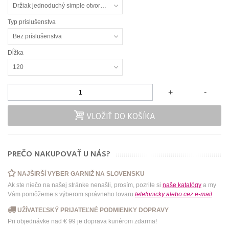
Držiak jednoduchý simple otvorený
Typ príslušenstva
Bez príslušenstva
Dĺžka
120
-
+
VLOŽIŤ DO KOŠÍKA
PREČO NAKUPOVAŤ U NÁS?
NAJŠIRŠÍ VYBER GARNIŽ NA SLOVENSKU
Ak ste niečo na našej stránke nenašli, prosím, pozrite si
naše katalógy
a my
Vám pomôžeme s výberom správneho tovaru
telefonicky
alebo
cez e-mail
UŽÍVATEĽSKÝ PRIJATEĽNÉ PODMIENKY DOPRAVY
Pri objednávke nad € 99 je doprava kuriérom zdarma!