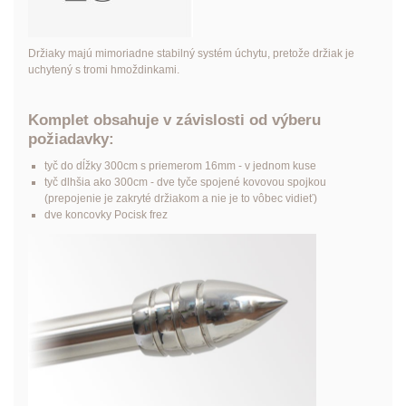
Držiaky majú mimoriadne stabilný systém úchytu, pretože držiak je
uchytený s tromi hmoždinkami.
Komplet obsahuje v závislosti od výberu
požiadavky:
tyč do dĺžky 300cm s priemerom 16mm - v jednom kuse
tyč dlhšia ako 300cm - dve tyče spojené kovovou spojkou
(prepojenie je zakryté držiakom a nie je to vôbec vidieť)
dve koncovky Pocisk frez