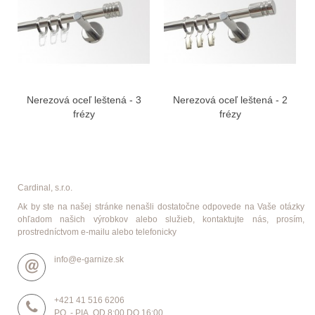
Nerezová oceľ leštená - 3
Nerezová oceľ leštená - 2
frézy
frézy
Cardinal, s.r.o.
Ak by ste na našej stránke nenašli dostatočne odpovede na Vaše otázky
ohľadom našich výrobkov alebo služieb, kontaktujte nás, prosím,
prostredníctvom e-mailu alebo telefonicky
info@e-garnize.sk
+421 41 516 6206
PO. - PIA. OD 8:00 DO 16:00