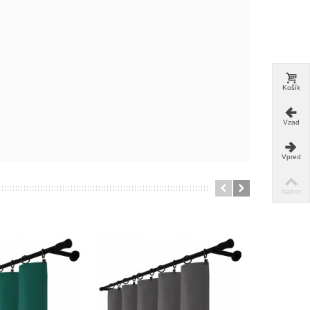
Košík
Vzad
Vpred
Nahor