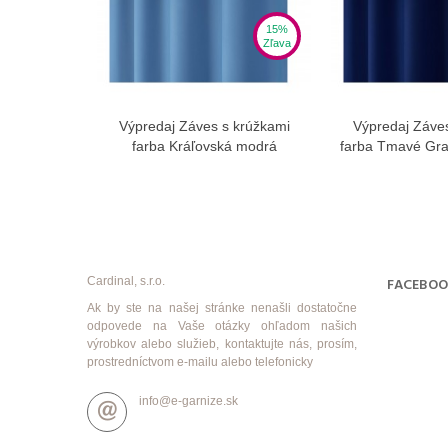
15%
Zľava
Výpredaj Záves s krúžkami
Výpredaj Záve
Zobraziť viac
Zobra
farba Kráľovská modrá
farba Tmavé Gra
Cardinal, s.r.o.
FACEBO
Ak by ste na našej stránke nenašli dostatočne
odpovede na Vaše otázky ohľadom našich
výrobkov alebo služieb, kontaktujte nás, prosím,
prostredníctvom e-mailu alebo telefonicky
info@e-garnize.sk