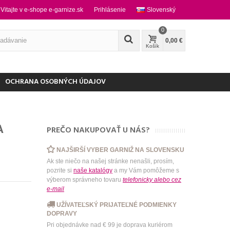
Vitajte v e-shope e-garnize.sk
Prihlásenie
Slovenský
0
0,00 €
Košík
OCHRANA OSOBNÝCH ÚDAJOV
A
PREČO NAKUPOVAŤ U NÁS?
NAJŠIRŠÍ VYBER GARNIŽ NA SLOVENSKU
Ak ste niečo na našej stránke nenašli, prosím,
pozrite si
naše katalógy
a my Vám pomôžeme s
výberom správneho tovaru
telefonicky
alebo
cez
e-mail
UŽÍVATEĽSKÝ PRIJATEĽNÉ PODMIENKY
DOPRAVY
Pri objednávke nad € 99 je doprava kuriérom