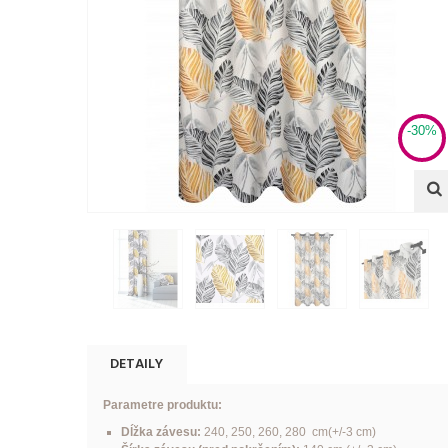
-30%
DETAILY
Parametre produktu:
Dĺžka závesu:
240, 250, 260, 280 cm(+/-3 cm)