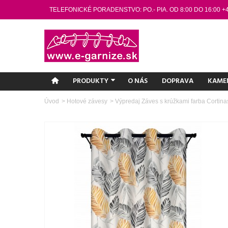
TELEFONICKÉ PORADENSTVO: PO.- PIA. OD 8:00 DO 16:00 +
PRODUKTY
O NÁS
DOPRAVA
KAME
Úvod
>
Hotové závesy
>
Výpredaj Záves s krúžkami farba Cortina