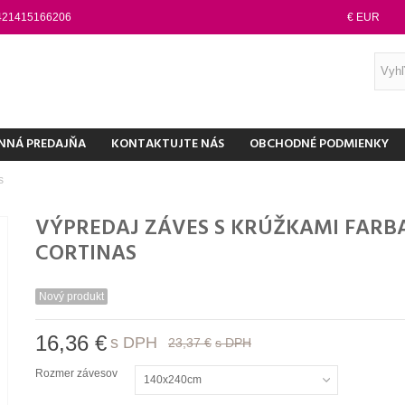
421415166206
€ EUR
NNÁ PREDAJŇA
KONTAKTUJTE NÁS
OBCHODNÉ PODMIENKY
s
VÝPREDAJ ZÁVES S KRÚŽKAMI FARB
CORTINAS
Nový produkt
16,36 €
s DPH
23,37 €
s DPH
Rozmer závesov
140x240cm