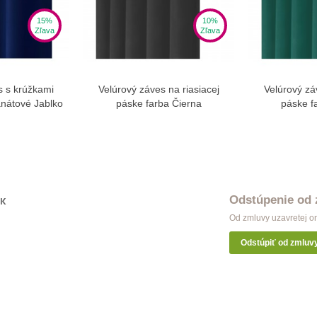
15%
10%
Zľava
Zľava
s s krúžkami
Velúrový záves na riasiacej
Velúrový zá
ziť viac
Zobraziť viac
Zo
nátové Jablko
páske farba Čierna
páske f
Odstúpenie od
OK
Od zmluvy uzavretej o
Odstúpiť od zmluv