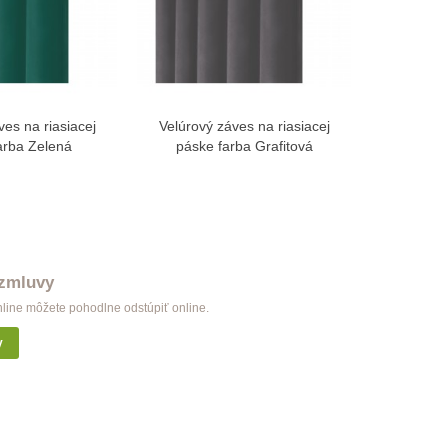
ves na riasiacej
Velúrový záves na riasiacej
Velúrový
braziť viac
Zobraziť viac
arba Zelená
páske farba Grafitová
páske fa
 zmluvy
nline môžete pohodlne odstúpiť online.
y