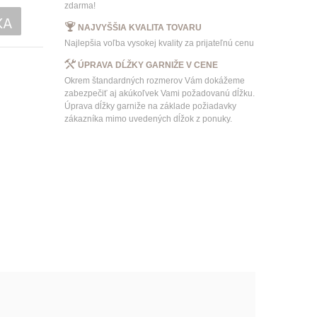
zdarma!
KA
NAJVYŠŠIA KVALITA TOVARU
Najlepšia voľba vysokej kvality za prijateľnú cenu
ÚPRAVA DĹŽKY GARNIŽE V CENE
Okrem štandardných rozmerov Vám dokážeme
zabezpečiť aj akúkoľvek Vami požadovanú dĺžku.
Úprava dĺžky garniže na základe požiadavky
zákazníka mimo uvedených dĺžok z ponuky.