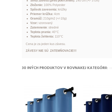
Šírka závesu (pred pokrčením):
140 cm (+/- 3 cm)
Zloženie:
100% Polyester
Spôsob zavesenia:
krúžky
Priemer krúžka:
4cm
Gramáž:
210g/m2 (+/-10g)
Vzor:
vzorovaný
Zatemnenie
: stredné
Teplota prania:
40°C
Teplota žehlenia:
110°C
Cena je za jeden kus závesu.
ZÁVESY NIE SÚ ZATEMŇOVACIE!!!
30 INÝCH PRODUKTOV V ROVNAKEJ KATEGÓRII: