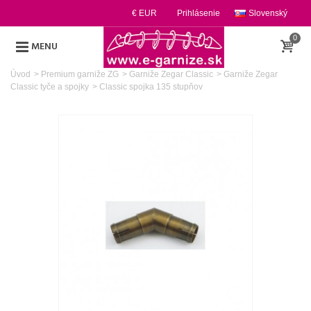
€ EUR
Prihlásenie
Slovenský
0
MENU
Úvod
>
Premium garniže ZG
>
Garniže Zegar Classic
>
Garniže Zegar
Classic tyče a spojky
>
Classic spojka 135 stupňov