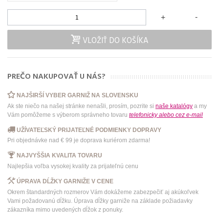
-
+
VLOŽIŤ DO KOŠÍKA
PREČO NAKUPOVAŤ U NÁS?
NAJŠIRŠÍ VYBER GARNIŽ NA SLOVENSKU
Ak ste niečo na našej stránke nenašli, prosím, pozrite si
naše katalógy
a my
Vám pomôžeme s výberom správneho tovaru
telefonicky
alebo
cez e-mail
UŽÍVATEĽSKÝ PRIJATEĽNÉ PODMIENKY DOPRAVY
Pri objednávke nad € 99 je doprava kuriérom zdarma!
NAJVYŠŠIA KVALITA TOVARU
Najlepšia voľba vysokej kvality za prijateľnú cenu
ÚPRAVA DĹŽKY GARNIŽE V CENE
Okrem štandardných rozmerov Vám dokážeme zabezpečiť aj akúkoľvek
Vami požadovanú dĺžku. Úprava dĺžky garniže na základe požiadavky
zákazníka mimo uvedených dĺžok z ponuky.