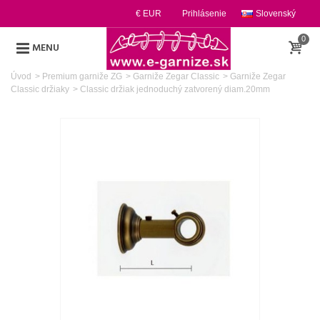
€ EUR
Prihlásenie
Slovenský
0
MENU
Úvod
>
Premium garniže ZG
>
Garniže Zegar Classic
>
Garniže Zegar
Classic držiaky
>
Classic držiak jednoduchý zatvorený diam.20mm