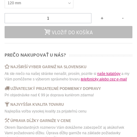
120 mm
-
+
VLOŽIŤ DO KOŠÍKA
PREČO NAKUPOVAŤ U NÁS?
NAJŠIRŠÍ VYBER GARNIŽ NA SLOVENSKU
Ak ste niečo na našej stránke nenašli, prosím, pozrite si
naše katalógy
a my
Vám pomôžeme s výberom správneho tovaru
telefonicky
alebo
cez e-mail
UŽÍVATEĽSKÝ PRIJATEĽNÉ PODMIENKY DOPRAVY
Pri objednávke nad € 99 je doprava kuriérom zdarma!
NAJVYŠŠIA KVALITA TOVARU
Najlepšia voľba vysokej kvality za prijateľnú cenu
ÚPRAVA DĹŽKY GARNIŽE V CENE
Okrem štandardných rozmerov Vám dokážeme zabezpečiť aj akúkoľvek
Vami požadovanú dĺžku. Úprava dĺžky garniže na základe požiadavky