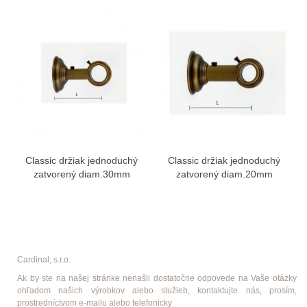
Classic držiak jednoduchý
Classic držiak jednoduchý
zatvorený diam.30mm
zatvorený diam.20mm
Cardinal, s.r.o.
Ak by ste na našej stránke nenašli dostatočne odpovede na Vaše otázky
ohľadom našich výrobkov alebo služieb, kontaktujte nás, prosím,
prostredníctvom e-mailu alebo telefonicky