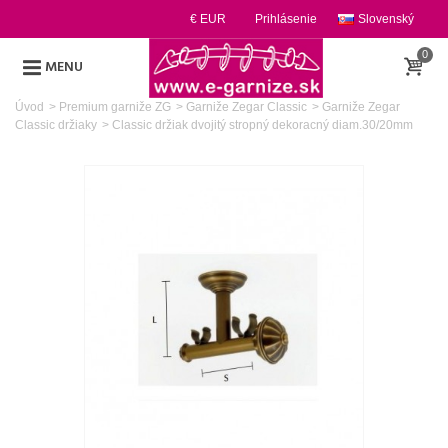
€ EUR
Prihlásenie
Slovenský
0
MENU
Úvod
>
Premium garniže ZG
>
Garniže Zegar Classic
>
Garniže Zegar
Classic držiaky
>
Classic držiak dvojitý stropný dekoracný diam.30/20mm