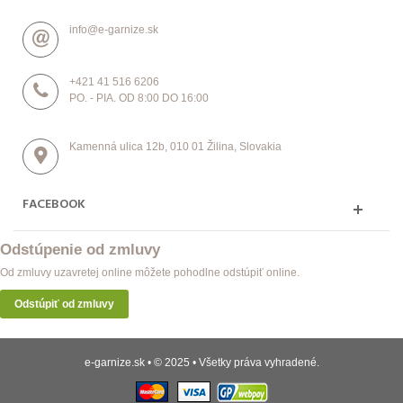
info@e-garnize.sk
+421 41 516 6206
PO. - PIA. OD 8:00 DO 16:00
Kamenná ulica 12b, 010 01 Žilina, Slovakia
FACEBOOK
Odstúpenie od zmluvy
Od zmluvy uzavretej online môžete pohodlne odstúpiť online.
Odstúpiť od zmluvy
e-garnize.sk • © 2025 • Všetky práva vyhradené.