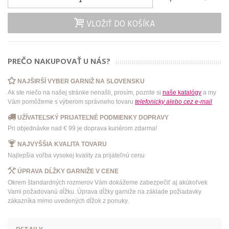
VLOŽIŤ DO KOŠÍKA
PREČO NAKUPOVAŤ U NÁS?
NAJŠIRŠÍ VYBER GARNIŽ NA SLOVENSKU
Ak ste niečo na našej stránke nenašli, prosím, pozrite si
naše katalógy
a my
Vám pomôžeme s výberom správneho tovaru
telefonicky
alebo
cez e-mail
UŽÍVATEĽSKÝ PRIJATEĽNÉ PODMIENKY DOPRAVY
Pri objednávke nad € 99 je doprava kuriérom zdarma!
NAJVYŠŠIA KVALITA TOVARU
Najlepšia voľba vysokej kvality za prijateľnú cenu
ÚPRAVA DĹŽKY GARNIŽE V CENE
Okrem štandardných rozmerov Vám dokážeme zabezpečiť aj akúkoľvek
Vami požadovanú dĺžku. Úprava dĺžky garniže na základe požiadavky
zákazníka mimo uvedených dĺžok z ponuky.