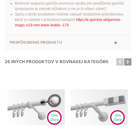
Možnosť spájania garniže pomocou spojky pre predĺženie garniže
(prepojenie je zakryté držiakom a nie je to vôbec vidieť)
Spolu s týmto produktom môžete zakúpiť dodatočne príslušenstvo,
ktoré si nájdete v príslušnej kategórii
https://e-garnize.sk/garnize-
magic-o19-mm-biele-leskle--170
PRISPÔSOBENIE PRODUKTU
26 INÝCH PRODUKTOV V ROVNAKEJ KATEGÓRII:
15%
15%
Zľava
Zľava