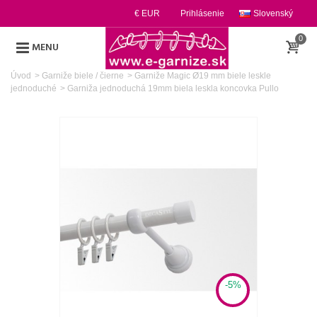
€ EUR
Prihlásenie
Slovenský
0
MENU
Úvod
>
Garniže biele / čierne
>
Garniže Magic Ø19 mm biele leskle
jednoduché
>
Garniža jednoduchá 19mm biela leskla koncovka Pullo
-5%