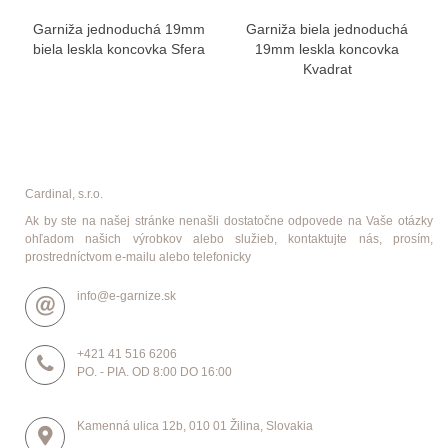
Garniža jednoduchá 19mm
Garniža biela jednoduchá
biela leskla koncovka Sfera
19mm leskla koncovka
Kvadrat
Cardinal, s.r.o.
Ak by ste na našej stránke nenašli dostatočne odpovede na Vaše otázky
ohľadom našich výrobkov alebo služieb, kontaktujte nás, prosím,
prostredníctvom e-mailu alebo telefonicky
info@e-garnize.sk
+421 41 516 6206
PO. - PIA. OD 8:00 DO 16:00
Kamenná ulica 12b, 010 01 Žilina, Slovakia