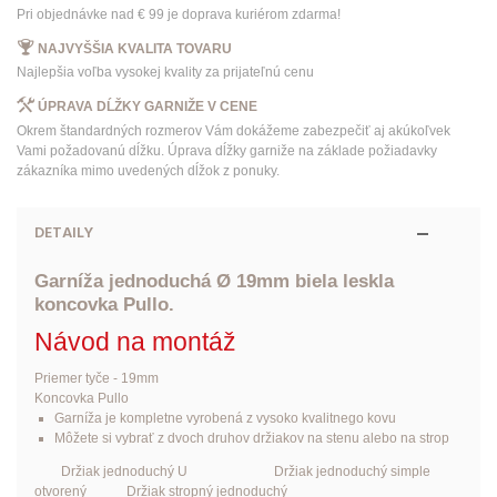
Pri objednávke nad € 99 je doprava kuriérom zdarma!
NAJVYŠŠIA KVALITA TOVARU
Najlepšia voľba vysokej kvality za prijateľnú cenu
ÚPRAVA DĹŽKY GARNIŽE V CENE
Okrem štandardných rozmerov Vám dokážeme zabezpečiť aj akúkoľvek
Vami požadovanú dĺžku. Úprava dĺžky garniže na základe požiadavky
zákazníka mimo uvedených dĺžok z ponuky.
DETAILY
Garníža jednoduchá Ø 19mm biela leskla
koncovka Pullo.
Návod na montáž
Priemer tyče - 19mm
Koncovka Pullo
Garníža je kompletne vyrobená z vysoko kvalitnego kovu
Môžete si vybrať z dvoch druhov držiakov na stenu alebo na strop
Držiak jednoduchý U Držiak jednoduchý simple
otvorený Držiak stropný jednoduchý