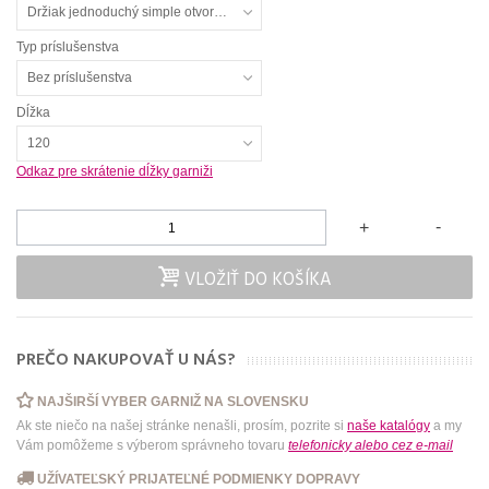
Držiak jednoduchý simple otvorený
Typ príslušenstva
Bez príslušenstva
Dĺžka
120
Odkaz pre skrátenie dĺžky garniži
-
+
VLOŽIŤ DO KOŠÍKA
PREČO NAKUPOVAŤ U NÁS?
NAJŠIRŠÍ VYBER GARNIŽ NA SLOVENSKU
Ak ste niečo na našej stránke nenašli, prosím, pozrite si
naše katalógy
a my
Vám pomôžeme s výberom správneho tovaru
telefonicky
alebo
cez e-mail
UŽÍVATEĽSKÝ PRIJATEĽNÉ PODMIENKY DOPRAVY