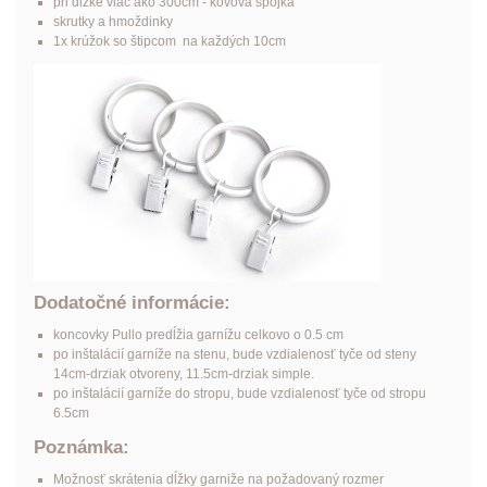
pri dĺžke viac ako 300cm - kovová spojka
skrutky a hmoždinky
1x krúžok so štipcom na každých 10cm
Dodatočné informácie:
koncovky Pullo predĺžia garnížu celkovo o 0.5 cm
po inštalácií garníže na stenu, bude vzdialenosť tyče od steny
14cm-drziak otvoreny, 11.5cm-drziak simple.
po inštalácií garníže do stropu, bude vzdialenosť tyče od stropu
6.5cm
Poznámka:
Možnosť skrátenia dĺžky garniže na požadovaný rozmer