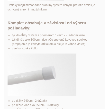
Držiaky majú mimoriadne stabilný systém úchytu, pretože držiak je
uchytený s tromi hmoždinkami.
Komplet obsahuje v závislosti od výberu
požiadavky:
tyč do dĺžky 300cm s priemerom 19mm - v jednom kuse
tyč dlhšia ako 300cm - dve tyče spojené kovovou spojkou
(prepojenie je zakryté držiakom a nie je to vôbec vidieť)
dve koncovky Pullo
do dĺžky 240cm - 2 držiaky
pri dĺžke viac ako 250cm - 3 držiaky