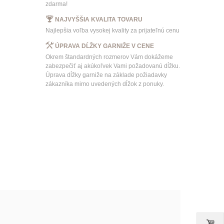
zdarma!
NAJVYŠŠIA KVALITA TOVARU
Najlepšia voľba vysokej kvality za prijateľnú cenu
ÚPRAVA DĹŽKY GARNIŽE V CENE
Okrem štandardných rozmerov Vám dokážeme
zabezpečiť aj akúkoľvek Vami požadovanú dĺžku.
Úprava dĺžky garniže na základe požiadavky
zákazníka mimo uvedených dĺžok z ponuky.