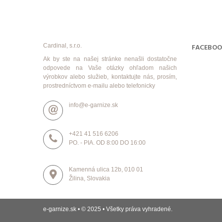
Cardinal, s.r.o.
FACEBO
Ak by ste na našej stránke nenašli dostatočne
odpovede na Vaše otázky ohľadom našich
výrobkov alebo služieb, kontaktujte nás, prosím,
prostredníctvom e-mailu alebo telefonicky
info@e-garnize.sk
+421 41 516 6206
PO. - PIA. OD 8:00 DO 16:00
Kamenná ulica 12b, 010 01
Žilina, Slovakia
e-garnize.sk • © 2025 • Všetky práva vyhradené.