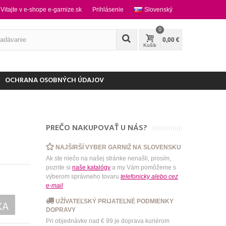
Vitajte v e-shope e-garnize.sk
Prihlásenie
Slovenský
0
0,00 €
Košík
OCHRANA OSOBNÝCH ÚDAJOV
PREČO NAKUPOVAŤ U NÁS?
NAJŠIRŠÍ VYBER GARNIŽ NA SLOVENSKU
Ak ste niečo na našej stránke nenašli, prosím,
pozrite si
naše katalógy
a my Vám pomôžeme s
výberom správneho tovaru
telefonicky
alebo
cez
e-mail
UŽÍVATEĽSKÝ PRIJATEĽNÉ PODMIENKY
KA
DOPRAVY
Pri objednávke nad € 99 je doprava kuriérom