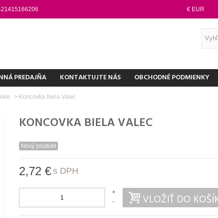
421415166206
€ EUR
NNÁ PREDAJŇA
KONTAKTUJTE NÁS
OBCHODNÉ PODMIENKY
eskle
>
Koncovka biela Valec
KONCOVKA BIELA VALEC
Nový produkt
2,72 €
s DPH
+
VLOŽIŤ DO KOŠÍ
-