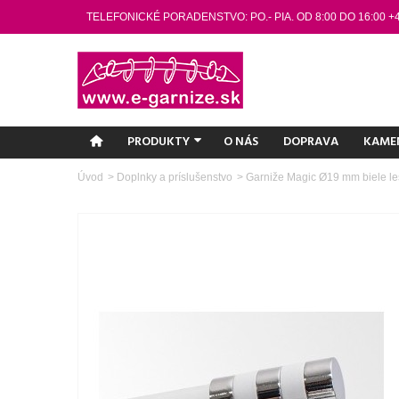
TELEFONICKÉ PORADENSTVO: PO.- PIA. OD 8:00 DO 16:00 +
PRODUKTY
O NÁS
DOPRAVA
KAME
Úvod
>
Doplnky a príslušenstvo
>
Garniže Magic Ø19 mm biele l