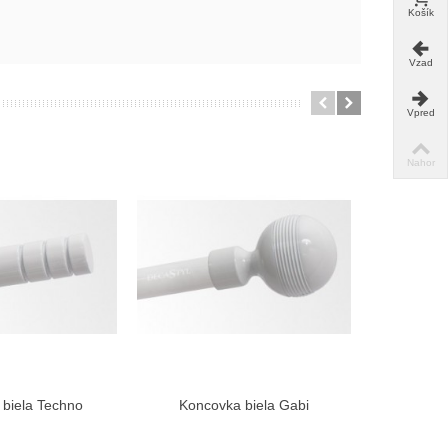
Košík
Vzad
Vpred
Nahor
biela Techno
Koncovka biela Gabi
Koncovk
braziť viac
Zobraziť viac