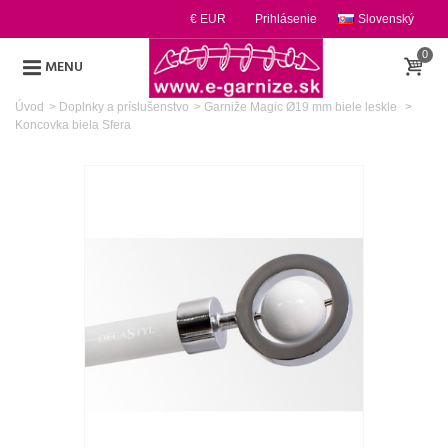
€ EUR
Prihlásenie
Slovenský
0
MENU
Úvod
>
Doplnky a príslušenstvo
>
Garniže Magic Ø19 mm biele leskle
>
Koncovka biela Sfera