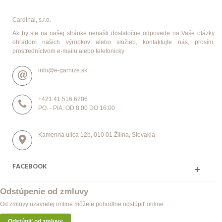
Cardinal, s.r.o.
Ak by ste na našej stránke nenašli dostatočne odpovede na Vaše otázky
ohľadom našich výrobkov alebo služieb, kontaktujte nás, prosím,
prostredníctvom e-mailu alebo telefonicky
info@e-garnize.sk
+421 41 516 6206
PO. - PIA. OD 8:00 DO 16:00
Kamenná ulica 12b, 010 01 Žilina, Slovakia
FACEBOOK
Odstúpenie od zmluvy
Od zmluvy uzavretej online môžete pohodlne odstúpiť online.
Odstúpiť od zmluvy