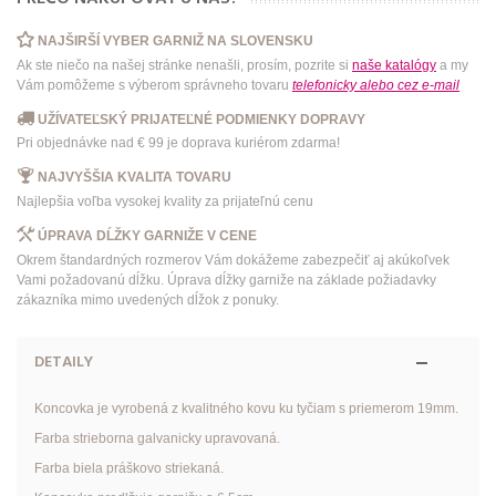
NAJŠIRŠÍ VYBER GARNIŽ NA SLOVENSKU
Ak ste niečo na našej stránke nenašli, prosím, pozrite si
naše katalógy
a my
Vám pomôžeme s výberom správneho tovaru
telefonicky
alebo
cez e-mail
UŽÍVATEĽSKÝ PRIJATEĽNÉ PODMIENKY DOPRAVY
Pri objednávke nad € 99 je doprava kuriérom zdarma!
NAJVYŠŠIA KVALITA TOVARU
Najlepšia voľba vysokej kvality za prijateľnú cenu
ÚPRAVA DĹŽKY GARNIŽE V CENE
Okrem štandardných rozmerov Vám dokážeme zabezpečiť aj akúkoľvek
Vami požadovanú dĺžku. Úprava dĺžky garniže na základe požiadavky
zákazníka mimo uvedených dĺžok z ponuky.
DETAILY
Koncovka je vyrobená z kvalitného kovu ku tyčiam s priemerom 19mm.
Farba strieborna galvanicky upravovaná.
Farba biela práškovo striekaná.