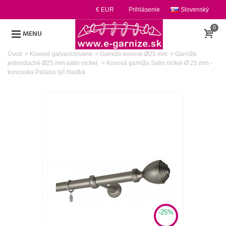
€ EUR
Prihlásenie
Slovenský
0
MENU
Úvod
>
Kovové galvanizované
>
Garniže kovové Ø25 mm
>
Garníže
jednoduché Ø25 mm satin nickel
>
Kovová garniža Satin nickel Ø 25 mm -
koncovka Palacio tyč hladká
-25%