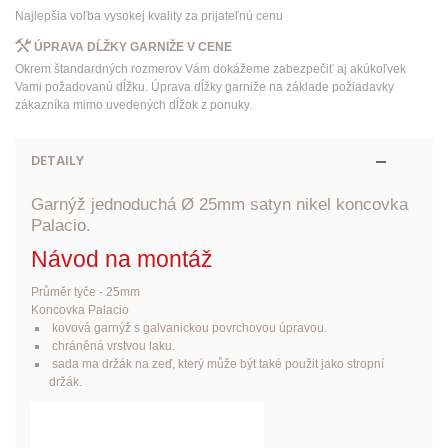
Najlepšia voľba vysokej kvality za prijateľnú cenu
ÚPRAVA DĹŽKY GARNIŽE V CENE
Okrem štandardných rozmerov Vám dokážeme zabezpečiť aj akúkoľvek
Vami požadovanú dĺžku. Úprava dĺžky garniže na základe požiadavky
zákazníka mimo uvedených dĺžok z ponuky.
DETAILY
Garnýž jednoduchá Ø 25mm satyn nikel koncovka
Palacio.
Návod na montáž
Průměr tyče - 25mm
Koncovka Palacio
kovová garnýž s galvanickou povrchovou úpravou.
chráněná vrstvou laku.
sada ma držák na zeď, který může být také použit jako stropní
držák.