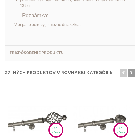
po instalaci garnýže do stropu, bude vzialenosť tyče od stropu
13.5cm
Poznámka:
V případě potřeby je možné držák zkrátit.
PRISPÔSOBENIE PRODUKTU
27 INÝCH PRODUKTOV V ROVNAKEJ KATEGÓRII:
20%
25%
Zľava
Zľava