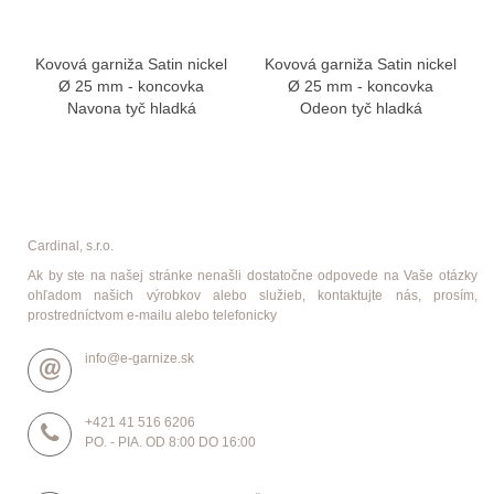
Kovová garniža Satin nickel
Kovová garniža Satin nickel
Ø 25 mm - koncovka
Ø 25 mm - koncovka
Navona tyč hladká
Odeon tyč hladká
Cardinal, s.r.o.
Ak by ste na našej stránke nenašli dostatočne odpovede na Vaše otázky
ohľadom našich výrobkov alebo služieb, kontaktujte nás, prosím,
prostredníctvom e-mailu alebo telefonicky
info@e-garnize.sk
+421 41 516 6206
PO. - PIA. OD 8:00 DO 16:00