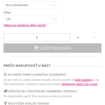
Bez príslušenstva
Dĺžka
120
Odkaz pre skrátenie dĺžky garniži
-
+
VLOŽIŤ DO KOŠÍKA
PREČO NAKUPOVAŤ U NÁS?
NAJŠIRŠÍ VYBER GARNIŽ NA SLOVENSKU
Ak ste niečo na našej stránke nenašli, prosím, pozrite si
naše katalógy
a my
Vám pomôžeme s výberom správneho tovaru
telefonicky
alebo
cez e-mail
UŽÍVATEĽSKÝ PRIJATEĽNÉ PODMIENKY DOPRAVY
Pri objednávke nad € 99 je doprava kuriérom zdarma!
NAJVYŠŠIA KVALITA TOVARU