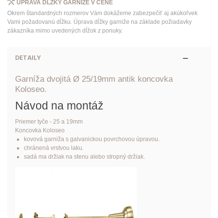
ÚPRAVA DĹŽKY GARNIŽE V CENE
Okrem štandardných rozmerov Vám dokážeme zabezpečiť aj akúkoľvek
Vami požadovanú dĺžku. Úprava dĺžky garniže na základe požiadavky
zákazníka mimo uvedených dĺžok z ponuky.
DETAILY
Garníža dvojitá Ø 25/19mm antik koncovka
Koloseo.
Návod na montáž
Priemer tyče - 25 a 19mm
Koncovka Koloseo
kovová garniža s galvanickou povrchovou úpravou.
chránená vrstvou laku.
sadá ma držiak na stenu alebo stropný držiak.