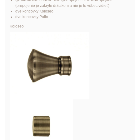
tyč dlhšia ako 300cm - dve tyče spojené kovovou spojkou
(prepojenie je zakryté držiakom a nie je to vôbec vidieť)
dve koncovky Koloseo
dve koncovky Pullo
Koloseo