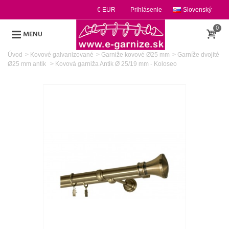
€ EUR
Prihlásenie
Slovenský
0
MENU
Úvod
>
Kovové galvanizované
>
Garniže kovové Ø25 mm
>
Garníže dvojité
Ø25 mm antik
>
Kovová garniža Antik Ø 25/19 mm - Koloseo