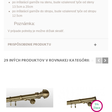
po inštalácií garníže na stenu, bude vzialenosť tyče od steny
13.5cm a 20cm
po inštalácií garníže do stropu, bude vzialenosť tyče od stropu
12.5cm
Poznámka:
V prípade potreby je možne držiak skratiť.
PRISPÔSOBENIE PRODUKTU
29 INÝCH PRODUKTOV V ROVNAKEJ KATEGÓRII:
5%
Zľava