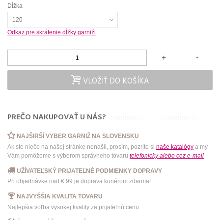
Dĺžka
120
Odkaz pre skrátenie dĺžky garniži
-
+
VLOŽIŤ DO KOŠÍKA
PREČO NAKUPOVAŤ U NÁS?
NAJŠIRŠÍ VYBER GARNIŽ NA SLOVENSKU
Ak ste niečo na našej stránke nenašli, prosím, pozrite si
naše katalógy
a my
Vám pomôžeme s výberom správneho tovaru
telefonicky
alebo
cez e-mail
UŽÍVATEĽSKÝ PRIJATEĽNÉ PODMIENKY DOPRAVY
Pri objednávke nad € 99 je doprava kuriérom zdarma!
NAJVYŠŠIA KVALITA TOVARU
Najlepšia voľba vysokej kvality za prijateľnú cenu