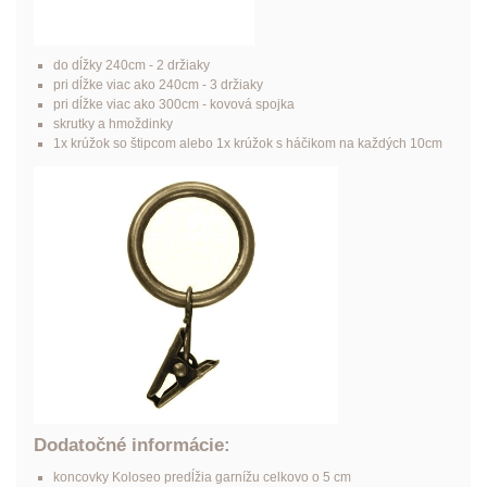
do dĺžky 240cm - 2 držiaky
pri dĺžke viac ako 240cm - 3 držiaky
pri dĺžke viac ako 300cm - kovová spojka
skrutky a hmoždinky
1x krúžok so štipcom alebo 1x krúžok s háčikom na každých 10cm
Dodatočné informácie:
koncovky Koloseo predĺžia garnížu celkovo o 5 cm