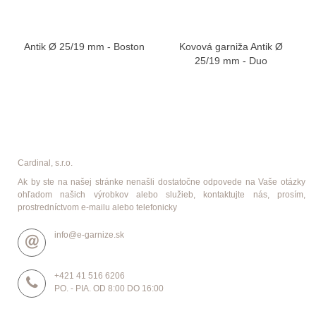
Antik Ø 25/19 mm - Boston
Kovová garniža Antik Ø
25/19 mm - Duo
Cardinal, s.r.o.
Ak by ste na našej stránke nenašli dostatočne odpovede na Vaše otázky
ohľadom našich výrobkov alebo služieb, kontaktujte nás, prosím,
prostredníctvom e-mailu alebo telefonicky
info@e-garnize.sk
+421 41 516 6206
PO. - PIA. OD 8:00 DO 16:00