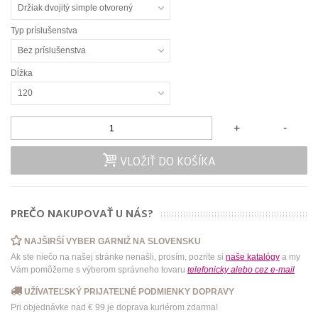
Držiak dvojitý simple otvorený
Typ príslušenstva
Bez príslušenstva
Dĺžka
120
-
+
VLOŽIŤ DO KOŠÍKA
PREČO NAKUPOVAŤ U NÁS?
NAJŠIRŠÍ VYBER GARNIŽ NA SLOVENSKU
Ak ste niečo na našej stránke nenašli, prosím, pozrite si
naše katalógy
a my
Vám pomôžeme s výberom správneho tovaru
telefonicky
alebo
cez e-mail
UŽÍVATEĽSKÝ PRIJATEĽNÉ PODMIENKY DOPRAVY
Pri objednávke nad € 99 je doprava kuriérom zdarma!