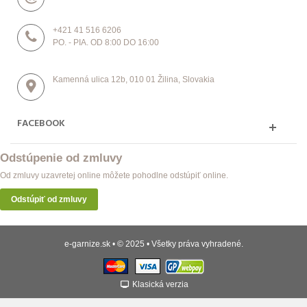
+421 41 516 6206
PO. - PIA. OD 8:00 DO 16:00
Kamenná ulica 12b, 010 01 Žilina, Slovakia
FACEBOOK
Odstúpenie od zmluvy
Od zmluvy uzavretej online môžete pohodlne odstúpiť online.
Odstúpiť od zmluvy
e-garnize.sk • © 2025 • Všetky práva vyhradené.
Klasická verzia