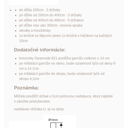
do dĺžky 200cm - 2 držiaky
pri dĺžke od 200cm do 400cm - 3 držiaky
pri dĺžke od 400cm do 480cm - 5 držiakov
pri dĺžke viac ako 300cm - kovová spojka
skrutky a hmoždinky
1x krúžok so štipcom alebo 1x krúžok s háčikom na každých
10cm
Dodatočné informácie:
koncovky Swarovski 821 predĺžia garnížu celkovo o 14 cm
po inštalácií garníže na stenu, bude vzialenosť tyče od steny 9
cm a 14.1cm
po inštalácií garníže do stropu, bude vzialenosť tyče od
stropu 4,2cm
Poznámka:
Môžete predĺžiť držiak o 5cm pomocou nadstavca, ktorý nájdete
v záložke príslušenstvo
nadstavec držiaka U, aj na strop