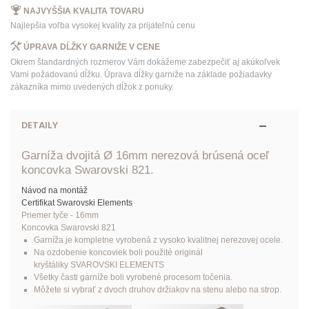
NAJVYŠŠIA KVALITA TOVARU
Najlepšia voľba vysokej kvality za prijateľnú cenu
ÚPRAVA DĹŽKY GARNIŽE V CENE
Okrem štandardných rozmerov Vám dokážeme zabezpečiť aj akúkoľvek
Vami požadovanú dĺžku. Úprava dĺžky garniže na základe požiadavky
zákazníka mimo uvedených dĺžok z ponuky.
DETAILY
Garníža dvojitá Ø 16mm nerezová brúsená oceľ
koncovka Swarovski 821.
Návod na montáž
Certifikat Swarovski Elements
Priemer tyče - 16mm
Koncovka Swarovski 821
Garníža je kompletne vyrobená z vysoko kvalitnej nerezovej ocele.
Na ozdobenie koncoviek boli použité originál
kryštáliky SVAROVSKI ELEMENTS
Všetky časti garníže boli vyrobené procesom točenia.
Môžete si vybrať z dvoch druhov držiakov na stenu alebo na strop.