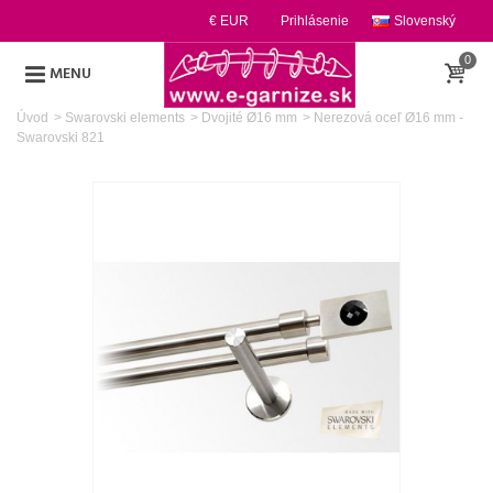
€ EUR
Prihlásenie
Slovenský
0
MENU
Úvod
>
Swarovski elements
>
Dvojité Ø16 mm
>
Nerezová oceľ Ø16 mm -
Swarovski 821