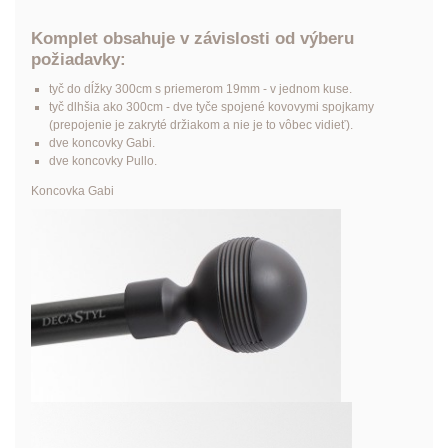
Komplet obsahuje v závislosti od výberu
požiadavky:
tyč do dĺžky 300cm s priemerom 19mm - v jednom kuse.
tyč dlhšia ako 300cm - dve tyče spojené kovovymi spojkamy
(prepojenie je zakryté držiakom a nie je to vôbec vidieť).
dve koncovky Gabi.
dve koncovky Pullo.
Koncovka Gabi