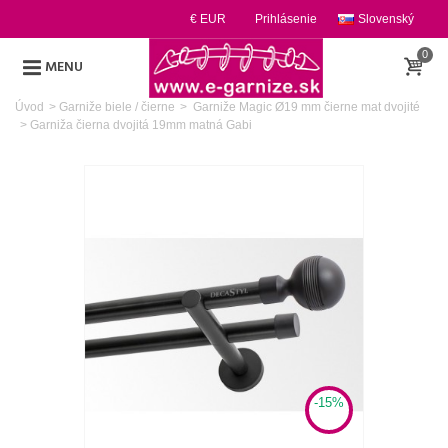
€ EUR
Prihlásenie
Slovenský
0
MENU
Úvod
>
Garniže biele / čierne
>
Garniže Magic Ø19 mm čierne mat dvojité
>
Garniža čierna dvojitá 19mm matná Gabi
-15%