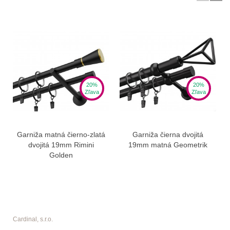
20%
20%
Zľava
Zľava
Garniža matná čierno-zlatá
Garniža čierna dvojitá
dvojitá 19mm Rimini
19mm matná Geometrik
Golden
Cardinal, s.r.o.