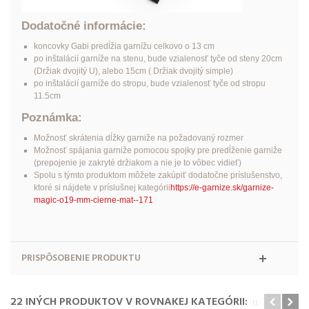
Dodatočné informácie:
koncovky Gabi predĺžia garnížu celkovo o 13 cm
po inštalácií garníže na stenu, bude vzialenosť tyče od steny 20cm
(Držiak dvojitý U), alebo 15cm ( Držiak dvojitý simple)
po inštalácií garníže do stropu, bude vzialenosť tyče od stropu
11.5cm
Poznámka:
Možnosť skrátenia dĺžky garniže na požadovaný rozmer
Možnosť spájania garniže pomocou spojky pre predĺženie garniže
(prepojenie je zakryté držiakom a nie je to vôbec vidieť)
Spolu s týmto produktom môžete zakúpiť dodatočne príslušenstvo,
ktoré si nájdete v príslušnej kategórii
https://e-garnize.sk/garnize-
magic-o19-mm-cierne-mat--171
PRISPÔSOBENIE PRODUKTU
22 INÝCH PRODUKTOV V ROVNAKEJ KATEGÓRII: