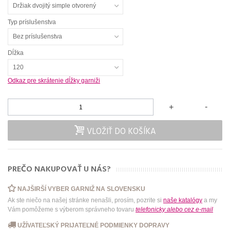
Držiak dvojitý simple otvorený
Typ príslušenstva
Bez príslušenstva
Dĺžka
120
Odkaz pre skrátenie dĺžky garniži
-
+
VLOŽIŤ DO KOŠÍKA
PREČO NAKUPOVAŤ U NÁS?
NAJŠIRŠÍ VYBER GARNIŽ NA SLOVENSKU
Ak ste niečo na našej stránke nenašli, prosím, pozrite si
naše katalógy
a my
Vám pomôžeme s výberom správneho tovaru
telefonicky
alebo
cez e-mail
UŽÍVATEĽSKÝ PRIJATEĽNÉ PODMIENKY DOPRAVY