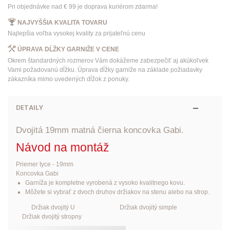
Pri objednávke nad € 99 je doprava kuriérom zdarma!
NAJVYŠŠIA KVALITA TOVARU
Najlepšia voľba vysokej kvality za prijateľnú cenu
ÚPRAVA DĹŽKY GARNIŽE V CENE
Okrem štandardných rozmerov Vám dokážeme zabezpečiť aj akúkoľvek
Vami požadovanú dĺžku. Úprava dĺžky garniže na základe požiadavky
zákazníka mimo uvedených dĺžok z ponuky.
DETAILY
Dvojitá 19mm matná čierna koncovka Gabi.
Návod na montáž
Priemer tyce - 19mm
Koncovka Gabi
Garníža je kompletne vyrobená z vysoko kvalitnego kovu.
Môžete si vybrať z dvoch druhov držiakov na stenu alebo na strop.
Držiak dvojitý U Držiak dvojitý simple
Držiak dvojitý stropny