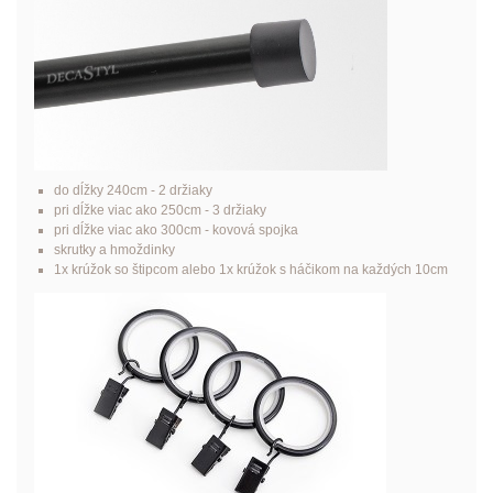
do dĺžky 240cm - 2 držiaky
pri dĺžke viac ako 250cm - 3 držiaky
pri dĺžke viac ako 300cm - kovová spojka
skrutky a hmoždinky
1x krúžok so štipcom alebo 1x krúžok s háčikom na každých 10cm