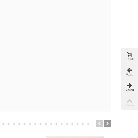
Košík
Vzad
Vpred
Nahor