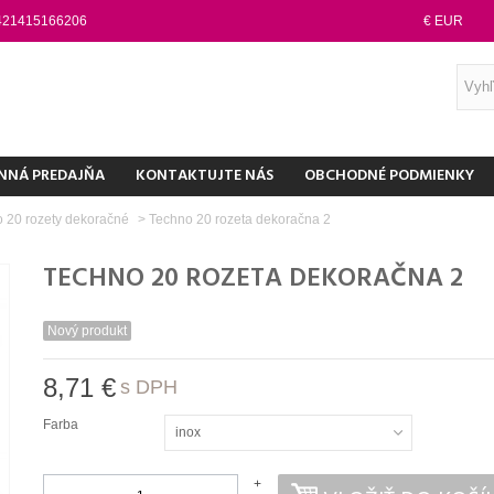
421415166206
€ EUR
NNÁ PREDAJŇA
KONTAKTUJTE NÁS
OBCHODNÉ PODMIENKY
 20 rozety dekoračné
>
Techno 20 rozeta dekoračna 2
TECHNO 20 ROZETA DEKORAČNA 2
Nový produkt
8,71 €
s DPH
Farba
inox
+