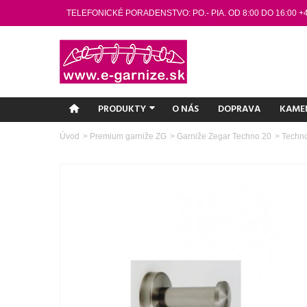
TELEFONICKÉ PORADENSTVO: PO.- PIA. OD 8:00 DO 16:00 +
PRODUKTY
O NÁS
DOPRAVA
KAME
Úvod
>
Premium garniže ZG
>
Garniže Zegar Techno 20
>
Techno