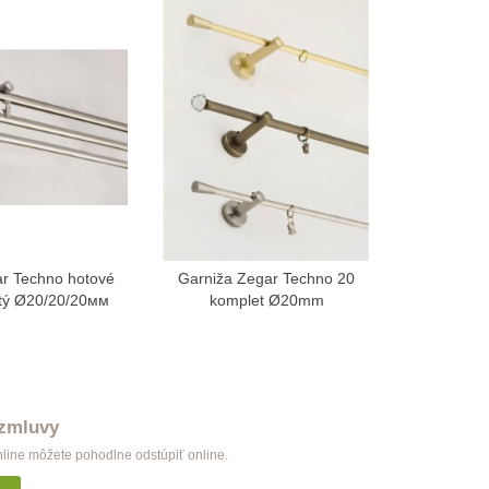
r Techno hotové
Garniža Zegar Techno 20
Garniža
braziť viac
Zobraziť viac
jitý Ø20/20/20мм
komplet Ø20mm
ko
 zmluvy
nline môžete pohodlne odstúpiť online.