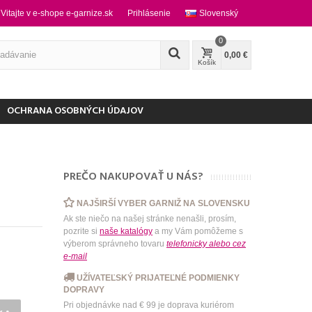
Vitajte v e-shope e-garnize.sk
Prihlásenie
Slovenský
0
0,00 €
Košík
OCHRANA OSOBNÝCH ÚDAJOV
PREČO NAKUPOVAŤ U NÁS?
NAJŠIRŠÍ VYBER GARNIŽ NA SLOVENSKU
Ak ste niečo na našej stránke nenašli, prosím,
pozrite si
naše katalógy
a my Vám pomôžeme s
výberom správneho tovaru
telefonicky
alebo
cez
e-mail
UŽÍVATEĽSKÝ PRIJATEĽNÉ PODMIENKY
DOPRAVY
Pri objednávke nad € 99 je doprava kuriérom