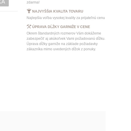
KA
zdarma!
NAJVYŠŠIA KVALITA TOVARU
Najlepšia voľba vysokej kvality za prijateľnú cenu
ÚPRAVA DĹŽKY GARNIŽE V CENE
Okrem štandardných rozmerov Vám dokážeme
zabezpečiť aj akúkoľvek Vami požadovanú dĺžku.
Úprava dĺžky garniže na základe požiadavky
zákazníka mimo uvedených dĺžok z ponuky.