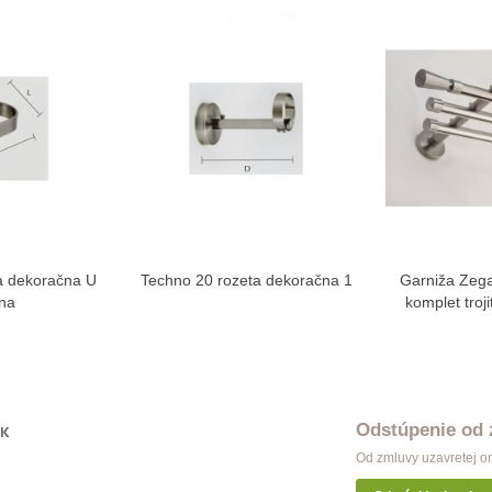
a dekoračna U
Techno 20 rozeta dekoračna 1
Garniža Zega
ziť viac
Zobraziť viac
Zo
dna
komplet tro
Odstúpenie od
OK
Od zmluvy uzavretej o