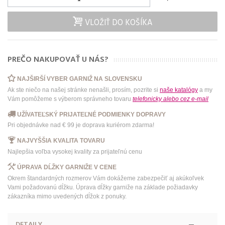
VLOŽIŤ DO KOŠÍKA
PREČO NAKUPOVAŤ U NÁS?
NAJŠIRŠÍ VYBER GARNIŽ NA SLOVENSKU
Ak ste niečo na našej stránke nenašli, prosím, pozrite si
naše katalógy
a my
Vám pomôžeme s výberom správneho tovaru
telefonicky
alebo
cez e-mail
UŽÍVATEĽSKÝ PRIJATEĽNÉ PODMIENKY DOPRAVY
Pri objednávke nad € 99 je doprava kuriérom zdarma!
NAJVYŠŠIA KVALITA TOVARU
Najlepšia voľba vysokej kvality za prijateľnú cenu
ÚPRAVA DĹŽKY GARNIŽE V CENE
Okrem štandardných rozmerov Vám dokážeme zabezpečiť aj akúkoľvek
Vami požadovanú dĺžku. Úprava dĺžky garniže na základe požiadavky
zákazníka mimo uvedených dĺžok z ponuky.
DETAILY