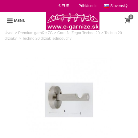
€ EUR
Prihlásenie
Slovenský
0
MENU
Úvod
>
Premium garniže ZG
>
Garniže Zegar Techno 20
>
Techno 20
držiaky
>
Techno 20 držiak jednoduchý