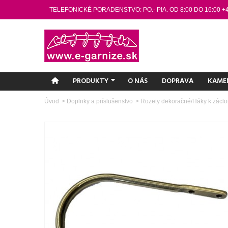
TELEFONICKÉ PORADENSTVO: PO.- PIA. OD 8:00 DO 16:00 +
PRODUKTY
O NÁS
DOPRAVA
KAME
Úvod
>
Doplnky a príslušenstvo
>
Rozety dekoračné/Háky k zácl