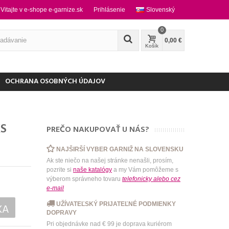
Vitajte v e-shope e-garnize.sk
Prihlásenie
Slovenský
0
0,00 €
Košík
OCHRANA OSOBNÝCH ÚDAJOV
S
PREČO NAKUPOVAŤ U NÁS?
NAJŠIRŠÍ VYBER GARNIŽ NA SLOVENSKU
Ak ste niečo na našej stránke nenašli, prosím,
pozrite si
naše katalógy
a my Vám pomôžeme s
výberom správneho tovaru
telefonicky
alebo
cez
e-mail
UŽÍVATEĽSKÝ PRIJATEĽNÉ PODMIENKY
KA
DOPRAVY
Pri objednávke nad € 99 je doprava kuriérom