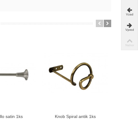
Vzad
Vpred
Nahor
lo satin 1ks
Knob Spiral antik 1ks
Knob 
braziť viac
Zobraziť viac