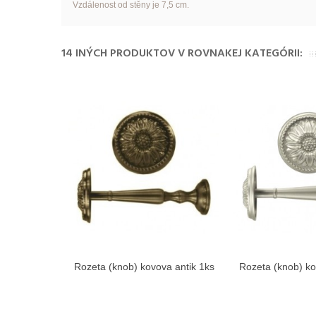
Vzdálenost od stěny je 7,5 cm.
14 INÝCH PRODUKTOV V ROVNAKEJ KATEGÓRII:
Rozeta (knob) kovova antik 1ks
Rozeta (knob) ko
Zobraziť viac
Zobra