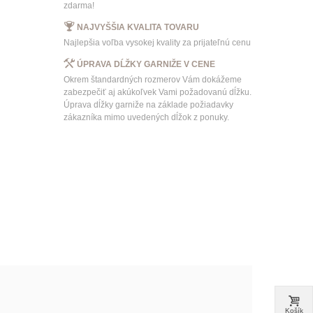
zdarma!
NAJVYŠŠIA KVALITA TOVARU
Najlepšia voľba vysokej kvality za prijateľnú cenu
ÚPRAVA DĹŽKY GARNIŽE V CENE
Okrem štandardných rozmerov Vám dokážeme
zabezpečiť aj akúkoľvek Vami požadovanú dĺžku.
Úprava dĺžky garniže na základe požiadavky
zákazníka mimo uvedených dĺžok z ponuky.
Košík