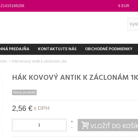
421415166206
€ EUR
NNÁ PREDAJŇA
KONTAKTUJTE NÁS
OBCHODNÉ PODMIENKY
onám
>
Hák kovový antik k záclonám 1ks
HÁK KOVOVÝ ANTIK K ZÁCLONÁM 1K
Nový produkt
2,56 €
s DPH
+
VLOŽIŤ DO KOŠÍ
-