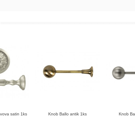
vova satin 1ks
Knob Ballo antik 1ks
Knob Bal
ziť viac
Zobraziť viac
Zo