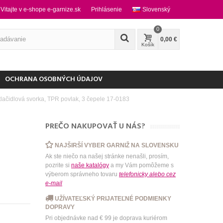
Vitajte v e-shope e-garnize.sk
Prihlásenie
Slovenský
0
0,00 €
Košík
OCHRANA OSOBNÝCH ÚDAJOV
čidlová svorka, TPR povlak, 3 čepele 17-0183
PREČO NAKUPOVAŤ U NÁS?
NAJŠIRŠÍ VYBER GARNIŽ NA SLOVENSKU
Ak ste niečo na našej stránke nenašli, prosím,
pozrite si
naše katalógy
a my Vám pomôžeme s
výberom správneho tovaru
telefonicky
alebo
cez
e-mail
UŽÍVATEĽSKÝ PRIJATEĽNÉ PODMIENKY
DOPRAVY
Pri objednávke nad € 99 je doprava kuriérom