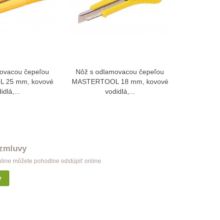
ovacou čepeľou
Nôž s odlamovacou čepeľou
Nôž 
braziť viac
Zobraziť viac
 25 mm, kovové
MASTERTOOL 18 mm, kovové
odlamova
idlá,...
vodidlá,...
tlačidl
 zmluvy
nline môžete pohodlne odstúpiť online.
y