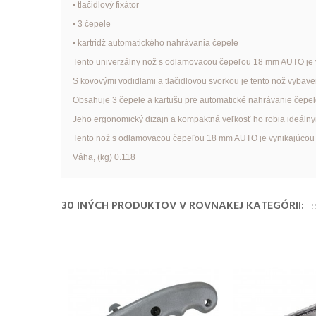
• tlačidlový fixátor
• 3 čepele
• kartridž automatického nahrávania čepele
Tento univerzálny nož s odlamovacou čepeľou 18 mm AUTO je v
S kovovými vodidlami a tlačidlovou svorkou je tento nož vybav
Obsahuje 3 čepele a kartušu pre automatické nahrávanie čepel
Jeho ergonomický dizajn a kompaktná veľkosť ho robia ideálnym
Tento nož s odlamovacou čepeľou 18 mm AUTO je vynikajúcou voľ
Váha, (kg) 0.118
30 INÝCH PRODUKTOV V ROVNAKEJ KATEGÓRII: