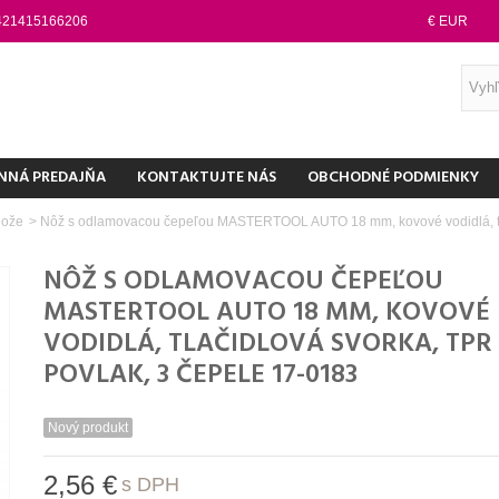
421415166206
€ EUR
NNÁ PREDAJŇA
KONTAKTUJTE NÁS
OBCHODNÉ PODMIENKY
ože
>
Nôž s odlamovacou čepeľou MASTERTOOL AUTO 18 mm, kovové vodidlá, tla
NÔŽ S ODLAMOVACOU ČEPEĽOU
MASTERTOOL AUTO 18 MM, KOVOVÉ
VODIDLÁ, TLAČIDLOVÁ SVORKA, TPR
POVLAK, 3 ČEPELE 17-0183
Nový produkt
2,56 €
s DPH