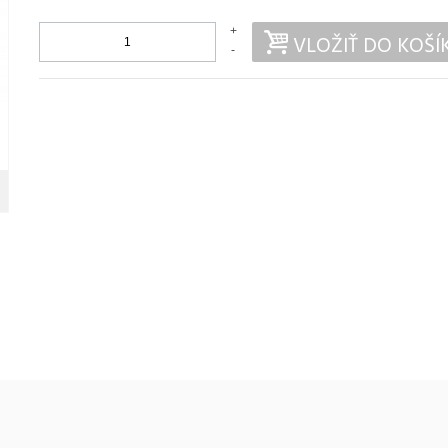
+
VLOŽIŤ DO KOŠÍ
-