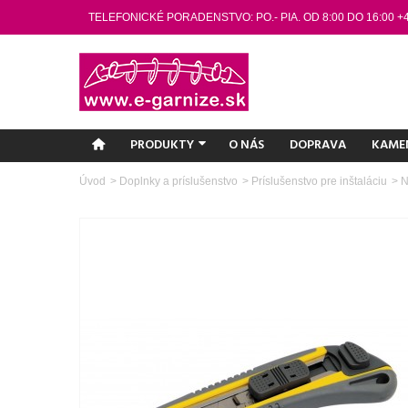
TELEFONICKÉ PORADENSTVO: PO.- PIA. OD 8:00 DO 16:00 +
PRODUKTY
O NÁS
DOPRAVA
KAME
Úvod
>
Doplnky a príslušenstvo
>
Príslušenstvo pre inštaláciu
>
N