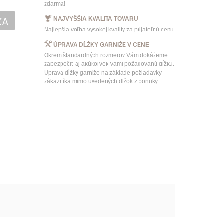
zdarma!
KA
NAJVYŠŠIA KVALITA TOVARU
Najlepšia voľba vysokej kvality za prijateľnú cenu
ÚPRAVA DĹŽKY GARNIŽE V CENE
Okrem štandardných rozmerov Vám dokážeme
zabezpečiť aj akúkoľvek Vami požadovanú dĺžku.
Úprava dĺžky garniže na základe požiadavky
zákazníka mimo uvedených dĺžok z ponuky.