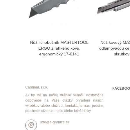
Nôž lichobežník MASTERTOOL
Nôž kovový M
Zobraziť viac
Zobra
ERGO z ľahkého kovu,
odlamovacou če
ergonomický 17-0141
skrutkova
Cardinal, s.r.o.
FACEBO
Ak by ste na našej stránke nenašli dostatočne
odpovede na Vaše otázky ohľadom našich
výrobkov alebo služieb, kontaktujte nás, prosím,
prostredníctvom e-mailu alebo telefonicky
info@e-garnize.sk