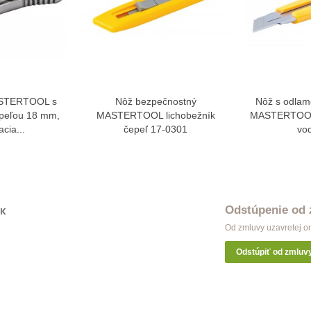
ASTERTOOL s
Nôž bezpečnostný
Nôž s odlam
ziť viac
Zobraziť viac
Zo
peľou 18 mm,
MASTERTOOL lichobežník
MASTERTOOL
cia...
čepeľ 17-0301
vod
Odstúpenie od
OK
Od zmluvy uzavretej o
Odstúpiť od zmluv