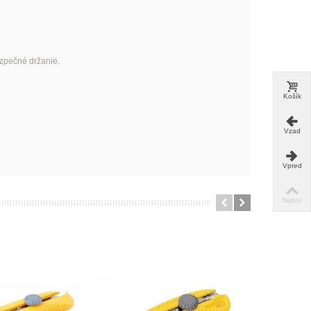
zpečné držanie.
Košík
Vzad
Vpred
Nahor