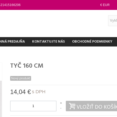
421415166206
€ EUR
NNÁ PREDAJŇA
KONTAKTUJTE NÁS
OBCHODNÉ PODMIENKY
TYČ 160 CM
Nový produkt
14,04 €
s DPH
+
VLOŽIŤ DO KOŠÍ
-