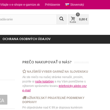
Vitajte v e-shope e-garnize.sk
Prihlásenie
Slovenský
0
0,00 €
Košík
OCHRANA OSOBNÝCH ÚDAJOV
PREČO NAKUPOVAŤ U NÁS?
NAJŠIRŠÍ VYBER GARNIŽ NA SLOVENSKU
Ak ste niečo na našej stránke nenašli, prosím,
pozrite si
naše katalógy
a my Vám pomôžeme s
výberom správneho tovaru
telefonicky
alebo
cez
e-mail
UŽÍVATEĽSKÝ PRIJATEĽNÉ PODMIENKY
KA
DOPRAVY
Pri objednávke nad € 99 je doprava kuriérom