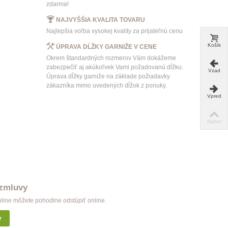
zdarma!
NAJVYŠŠIA KVALITA TOVARU
Najlepšia voľba vysokej kvality za prijateľnú cenu
Košík
ÚPRAVA DĹŽKY GARNIŽE V CENE
Okrem štandardných rozmerov Vám dokážeme
zabezpečiť aj akúkoľvek Vami požadovanú dĺžku.
Vzad
Úprava dĺžky garniže na základe požiadavky
zákazníka mimo uvedených dĺžok z ponuky.
Vpred
Nahor
 zmluvy
nline môžete pohodlne odstúpiť online.
y