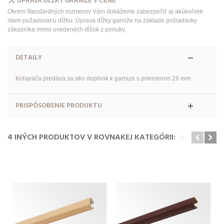
ÚPRAVA DĹŽKY GARNIŽE V CENE
Okrem štandardných rozmerov Vám dokážeme zabezpečiť aj akúkoľvek
Vami požadovanú dĺžku. Úprava dĺžky garniže na základe požiadavky
zákazníka mimo uvedených dĺžok z ponuky.
DETAILY
Koľajniča predáva sa ako doplnok k garnize s priemerom 28 mm
PRISPÔSOBENIE PRODUKTU
4 INÝCH PRODUKTOV V ROVNAKEJ KATEGÓRII: