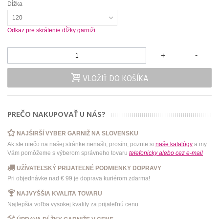
Dĺžka
120
Odkaz pre skrátenie dĺžky garniži
-
+
VLOŽIŤ DO KOŠÍKA
PREČO NAKUPOVAŤ U NÁS?
NAJŠIRŠÍ VYBER GARNIŽ NA SLOVENSKU
Ak ste niečo na našej stránke nenašli, prosím, pozrite si
naše katalógy
a my
Vám pomôžeme s výberom správneho tovaru
telefonicky
alebo
cez e-mail
UŽÍVATEĽSKÝ PRIJATEĽNÉ PODMIENKY DOPRAVY
Pri objednávke nad € 99 je doprava kuriérom zdarma!
NAJVYŠŠIA KVALITA TOVARU
Najlepšia voľba vysokej kvality za prijateľnú cenu