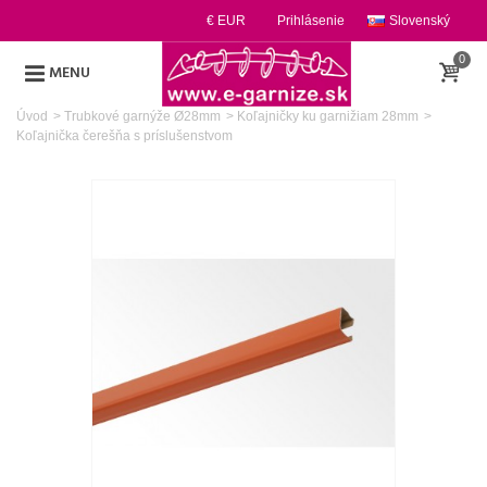
€ EUR
Prihlásenie
Slovenský
0
MENU
Úvod
>
Trubkové garnýže Ø28mm
>
Koľajničky ku garnižiam 28mm
>
Koľajnička čerešňa s príslušenstvom