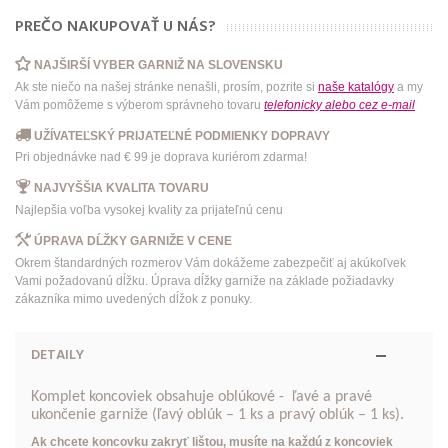
PREČO NAKUPOVAŤ U NÁS?
NAJŠIRŠÍ VYBER GARNIŽ NA SLOVENSKU
Ak ste niečo na našej stránke nenašli, prosím, pozrite si
naše katalógy
a my
Vám pomôžeme s výberom správneho tovaru
telefonicky
alebo
cez e-mail
UŽÍVATEĽSKÝ PRIJATEĽNÉ PODMIENKY DOPRAVY
Pri objednávke nad € 99 je doprava kuriérom zdarma!
NAJVYŠŠIA KVALITA TOVARU
Najlepšia voľba vysokej kvality za prijateľnú cenu
ÚPRAVA DĹŽKY GARNIŽE V CENE
Okrem štandardných rozmerov Vám dokážeme zabezpečiť aj akúkoľvek
Vami požadovanú dĺžku. Úprava dĺžky garniže na základe požiadavky
zákazníka mimo uvedených dĺžok z ponuky.
DETAILY
Komplet koncoviek obsahuje oblúkové - ľavé a pravé
ukončenie garniže (ľavý oblúk – 1 ks a pravý oblúk – 1 ks).
Ak chcete koncovku zakryť lištou, musíte na každú z koncoviek