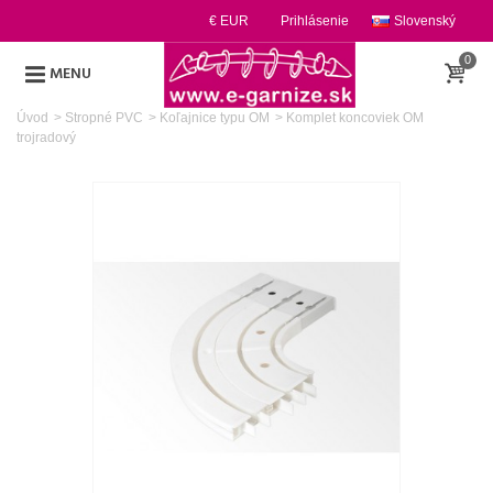
€ EUR
Prihlásenie
Slovenský
0
MENU
Úvod
>
Stropné PVC
>
Koľajnice typu OM
>
Komplet koncoviek OM
trojradový