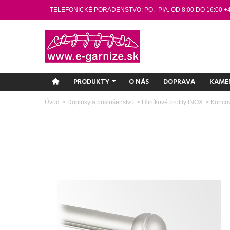
TELEFONICKÉ PORADENSTVO: PO.- PIA. OD 8:00 DO 16:00 +
PRODUKTY
O NÁS
DOPRAVA
KAME
Úvod
>
Doplnky a príslušenstvo
>
Hliníkové profily INOX
>
Koncov