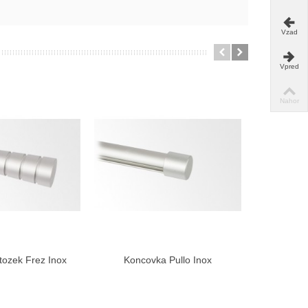
Vzad
Vpred
Nahor
ozek Frez Inox
Koncovka Pullo Inox
Držiak je
braziť viac
Zobraziť viac