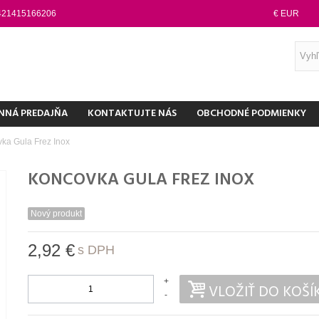
421415166206
€ EUR
NNÁ PREDAJŇA
KONTAKTUJTE NÁS
OBCHODNÉ PODMIENKY
ka Gula Frez Inox
KONCOVKA GULA FREZ INOX
Nový produkt
2,92 €
s DPH
+
VLOŽIŤ DO KOŠÍ
-