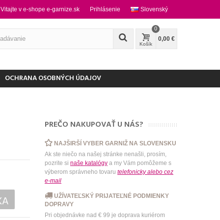
Vitajte v e-shope e-garnize.sk
Prihlásenie
Slovenský
0
0,00 €
Košík
OCHRANA OSOBNÝCH ÚDAJOV
PREČO NAKUPOVAŤ U NÁS?
NAJŠIRŠÍ VYBER GARNIŽ NA SLOVENSKU
Ak ste niečo na našej stránke nenašli, prosím,
pozrite si
naše katalógy
a my Vám pomôžeme s
výberom správneho tovaru
telefonicky
alebo
cez
e-mail
UŽÍVATEĽSKÝ PRIJATEĽNÉ PODMIENKY
KA
DOPRAVY
Pri objednávke nad € 99 je doprava kuriérom