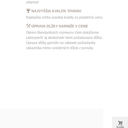
zdarma!
NAJVYŠŠIA KVALITA TOVARU
Najlepšia voľba vysokej kvality za prijateľnú cenu
ÚPRAVA DĹŽKY GARNIŽE V CENE
Okrem štandardných rozmerov Vám dokážeme
zabezpečiť aj akúkoľvek Vami požadovanú dĺžku.
Úprava dĺžky garniže na základe požiadavky
zákazníka mimo uvedených dĺžok z ponuky.
Košík