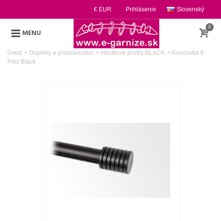
€ EUR
Prihlásenie
Slovenský
0
MENU
Úvod
>
Doplnky a príslušenstvo
>
Hliníkové profily BLACK
>
Koncovka 6
Frez Black