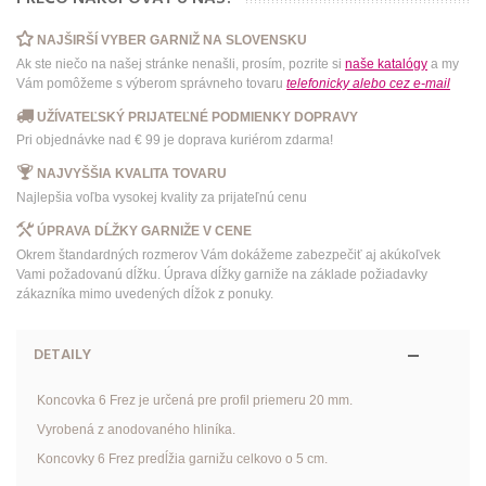
NAJŠIRŠÍ VYBER GARNIŽ NA SLOVENSKU
Ak ste niečo na našej stránke nenašli, prosím, pozrite si
naše katalógy
a my
Vám pomôžeme s výberom správneho tovaru
telefonicky
alebo
cez e-mail
UŽÍVATEĽSKÝ PRIJATEĽNÉ PODMIENKY DOPRAVY
Pri objednávke nad € 99 je doprava kuriérom zdarma!
NAJVYŠŠIA KVALITA TOVARU
Najlepšia voľba vysokej kvality za prijateľnú cenu
ÚPRAVA DĹŽKY GARNIŽE V CENE
Okrem štandardných rozmerov Vám dokážeme zabezpečiť aj akúkoľvek
Vami požadovanú dĺžku. Úprava dĺžky garniže na základe požiadavky
zákazníka mimo uvedených dĺžok z ponuky.
DETAILY
Koncovka 6 Frez je určená pre profil priemeru 20 mm.
Vyrobená z anodovaného hliníka.
Koncovky 6 Frez predĺžia garnižu celkovo o 5 cm.