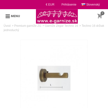
€ EUR
Prihlásenie
Slovenský
0
MENU
Úvod
>
Premium garniže ZG
>
Garniže Zegar Techno 16
>
Techno 16 držiak
jednoduchý