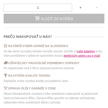
-
+
VLOŽIŤ DO KOŠÍKA
PREČO NAKUPOVAŤ U NÁS?
NAJŠIRŠÍ VYBER GARNIŽ NA SLOVENSKU
Ak ste niečo na našej stránke nenašli, prosím, pozrite si
naše katalógy
a my
Vám pomôžeme s výberom správneho tovaru
telefonicky
alebo
cez e-mail
UŽÍVATEĽSKÝ PRIJATEĽNÉ PODMIENKY DOPRAVY
Pri objednávke nad € 99 je doprava kuriérom zdarma!
NAJVYŠŠIA KVALITA TOVARU
Najlepšia voľba vysokej kvality za prijateľnú cenu
ÚPRAVA DĹŽKY GARNIŽE V CENE
Okrem štandardných rozmerov Vám dokážeme zabezpečiť aj akúkoľvek
Vami požadovanú dĺžku. Úprava dĺžky garniže na základe požiadavky
zákazníka mimo uvedených dĺžok z ponuky.