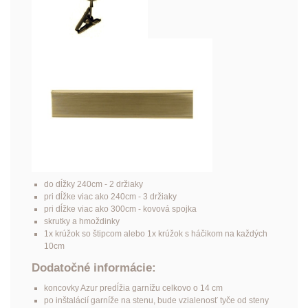
do dĺžky 240cm - 2 držiaky
pri dĺžke viac ako 240cm - 3 držiaky
pri dĺžke viac ako 300cm - kovová spojka
skrutky a hmoždinky
1x krúžok so štipcom alebo 1x krúžok s háčikom na každých
10cm
Dodatočné informácie:
koncovky Azur predĺžia garnížu celkovo o 14 cm
po inštalácií garníže na stenu, bude vzialenosť tyče od steny