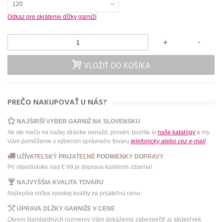
120
Odkaz pre skrátenie dĺžky garniži
-
+
VLOŽIŤ DO KOŠÍKA
PREČO NAKUPOVAŤ U NÁS?
NAJŠIRŠÍ VYBER GARNIŽ NA SLOVENSKU
Ak ste niečo na našej stránke nenašli, prosím, pozrite si
naše katalógy
a my
Vám pomôžeme s výberom správneho tovaru
telefonicky
alebo
cez e-mail
UŽÍVATEĽSKÝ PRIJATEĽNÉ PODMIENKY DOPRAVY
Pri objednávke nad € 99 je doprava kuriérom zdarma!
NAJVYŠŠIA KVALITA TOVARU
Najlepšia voľba vysokej kvality za prijateľnú cenu
ÚPRAVA DĹŽKY GARNIŽE V CENE
Okrem štandardných rozmerov Vám dokážeme zabezpečiť aj akúkoľvek