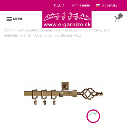
€ EUR
Prihlásenie
Slovenský
0
MENU
Úvod
>
Kovové galvanizované
>
Garniže Quadro
>
Garniže Quadro
jednoduché antik
>
Quadro jednoduchá antik Azur
-22%