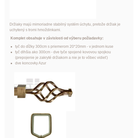
Držiaky majú mimoriadne stabilný systém úchytu, pretože držiak je
uchytený s tromi hmoždinkami.
Komplet obsahuje v závislosti od výberu požiadavky:
tyč do dĺžky 300cm s priemerom 20*20mm - v jednom kuse
tyč dlhšia ako 300cm - dve tyče spojené kovovou spojkou
(prepojenie je zakryté držiakom a nie je to vôbec vidieť)
dve koncovky Azur