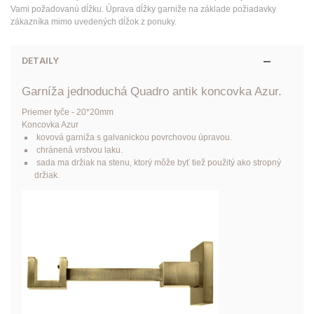
Vami požadovanú dĺžku. Úprava dĺžky garniže na základe požiadavky
zákazníka mimo uvedených dĺžok z ponuky.
DETAILY
Garníža jednoduchá Quadro antik koncovka Azur.
Priemer tyče - 20*20mm
Koncovka Azur
kovová garniža s galvanickou povrchovou úpravou.
chránená vrstvou laku.
sada ma držiak na stenu, ktorý môže byť tiež použitý ako stropný
držiak.