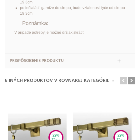
19.3cm
po inštalácií garníže do stropu, bude vzialenosť tyče od stropu
19.3cm
Poznámka:
V prípade potreby je možné držiak skrátiť
PRISPÔSOBENIE PRODUKTU
6 INÝCH PRODUKTOV V ROVNAKEJ KATEGÓRII:
22%
22%
Zľava
Zľava