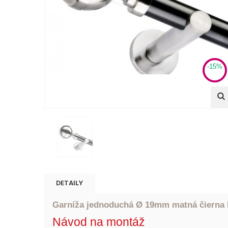
-15%
DETAILY
Garníža jednoduchá Ø 19mm matná čierna k
Návod na montáž