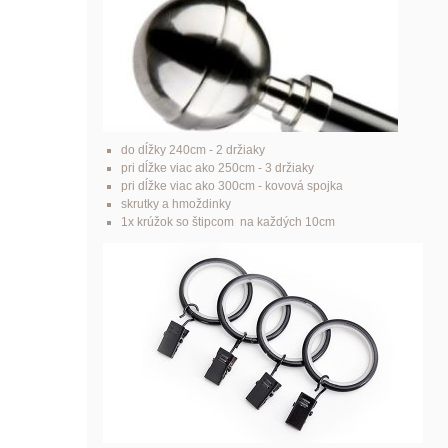
do dĺžky 240cm - 2 držiaky
pri dĺžke viac ako 250cm - 3 držiaky
pri dĺžke viac ako 300cm - kovová spojka
skrutky a hmoždinky
1x krúžok so štipcom na každých 10cm