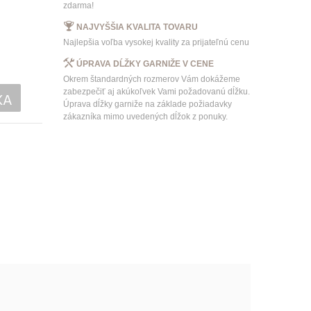
zdarma!
NAJVYŠŠIA KVALITA TOVARU
Najlepšia voľba vysokej kvality za prijateľnú cenu
ÚPRAVA DĹŽKY GARNIŽE V CENE
Okrem štandardných rozmerov Vám dokážeme
zabezpečiť aj akúkoľvek Vami požadovanú dĺžku.
KA
Úprava dĺžky garniže na základe požiadavky
zákazníka mimo uvedených dĺžok z ponuky.