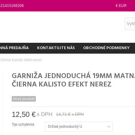
421415166206
€ EUR
NNÁ PREDAJŇA
KONTAKTUJTE NÁS
OBCHODNÉ PODMIENKY
erna Kalisto efekt nerez
GARNIŽA JEDNODUCHÁ 19MM MATN
ČIERNA KALISTO EFEKT NEREZ
Nový produkt
12,50 €
s DPH
14,71 €
s DPH
Typ uchytenia
Držiak jednoduchý U