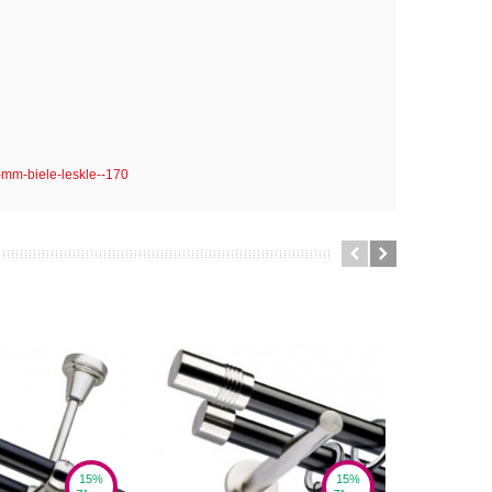
-mm-biele-leskle--170
15%
15%