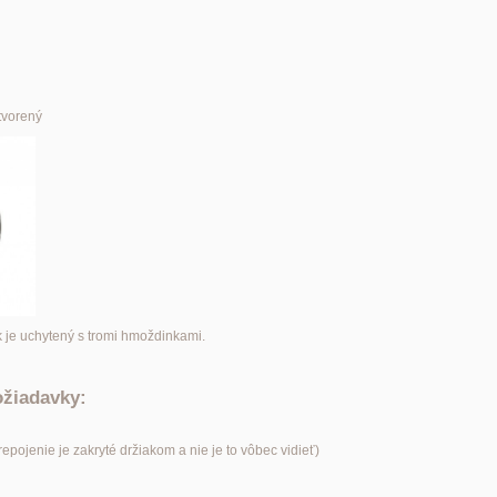
 otvorený
k je uchytený s tromi hmoždinkami.
ožiadavky:
pojenie je zakryté držiakom a nie je to vôbec vidieť)