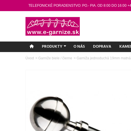
TELEFONICKÉ PORADENSTVO: PO.- PIA. OD 8:00 DO 16:00 +
PRODUKTY
O NÁS
DOPRAVA
KAME
Úvod
>
Garniže biele / čierne
>
Garniža jednoduchá 19mm matná či