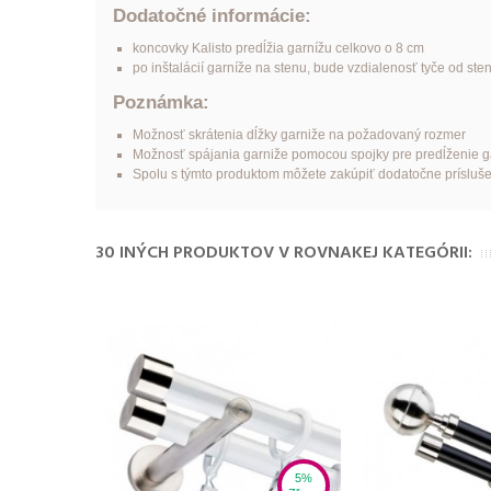
Dodatočné informácie:
koncovky
Kalist
o
predĺžia garnížu celkovo o 8 cm
po inštalácií garníže na stenu, bude vzdialenosť tyče od ste
Poznámka:
Možnosť skrátenia dĺžky garniže na požadovaný rozmer
Možnosť spájania garniže pomocou spojky pre predĺženie garn
Spolu s týmto produktom môžete zakúpiť dodatočne príslušens
30 INÝCH PRODUKTOV V ROVNAKEJ KATEGÓRII:
5%