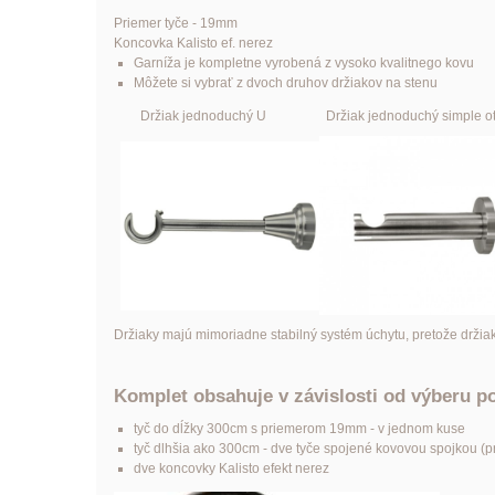
Priemer tyče - 19mm
Koncovka
Kalist
o
ef. nerez
Garníža je kompletne vyrobená z vysoko kvalitnego kovu
Môžete si vybrať z dvoch druhov držiakov na stenu
Držiak jednoduchý U Držiak jednoduchý simple
Držiaky majú mimoriadne stabilný systém úchytu, pretože držia
Komplet obsahuje v závislosti od výberu p
tyč do dĺžky 300cm s priemerom 19mm - v jednom kuse
tyč dlhšia ako 300cm - dve tyče spojené kovovou spojkou (pre
dve koncovky
Kalist
o
efekt nerez