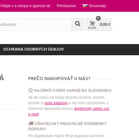
Vitajte v e-shope e-garnize.sk
Prihlásenie
Slovenský
0
0,00 €
Košík
OCHRANA OSOBNÝCH ÚDAJOV
Á
PREČO NAKUPOVAŤ U NÁS?
NAJŠIRŠÍ VYBER GARNIŽ NA SLOVENSKU
Ak ste niečo na našej stránke nenašli, prosím,
pozrite si
naše katalógy
a my Vám pomôžeme s
výberom správneho tovaru
telefonicky
alebo
cez
e-mail
UŽÍVATEĽSKÝ PRIJATEĽNÉ PODMIENKY
DOPRAVY
Pri objednávke nad € 99 je doprava kuriérom