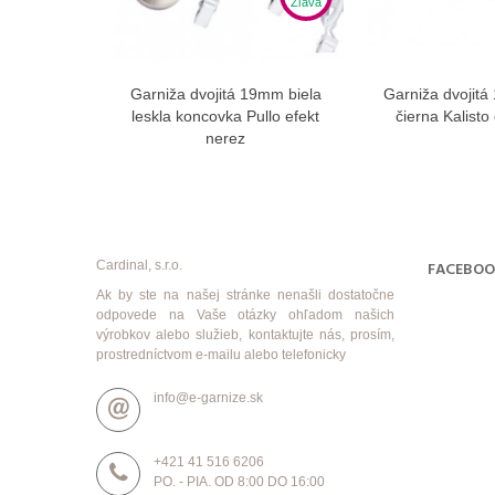
Zľava
Garniža dvojitá 19mm biela
Garniža dvojit
Zobraziť viac
Zobra
leskla koncovka Pullo efekt
čierna Kalisto
nerez
Cardinal, s.r.o.
FACEBO
Ak by ste na našej stránke nenašli dostatočne
odpovede na Vaše otázky ohľadom našich
výrobkov alebo služieb, kontaktujte nás, prosím,
prostredníctvom e-mailu alebo telefonicky
info@e-garnize.sk
+421 41 516 6206
PO. - PIA. OD 8:00 DO 16:00