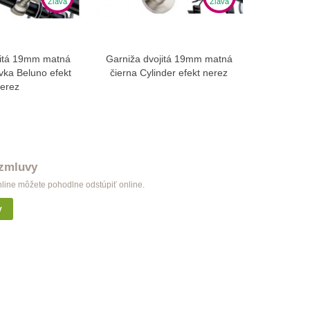
Zľava
Zľava
jitá 19mm matná
Garniža dvojitá 19mm matná
Garniža 
braziť viac
Zobraziť viac
vka Beluno efekt
čierna Cylinder efekt nerez
čierna 
erez
 zmluvy
nline môžete pohodlne odstúpiť online.
y