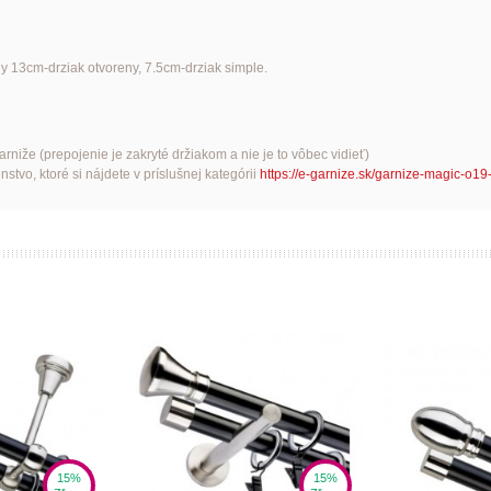
ny 13cm-drziak otvoreny, 7.5cm-drziak simple.
iže (prepojenie je zakryté držiakom a nie je to vôbec vidieť)
tvo, ktoré si nájdete v príslušnej kategórii
https://e-garnize.sk/garnize-magic-o19
15%
15%