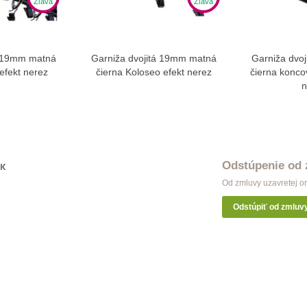
Zľava
Zľava
á 19mm matná
Garniža dvojitá 19mm matná
Garniža dvo
ziť viac
Zobraziť viac
Zo
 efekt nerez
čierna Koloseo efekt nerez
čierna konco
n
Odstúpenie od
OK
Od zmluvy uzavretej o
Odstúpiť od zmluv