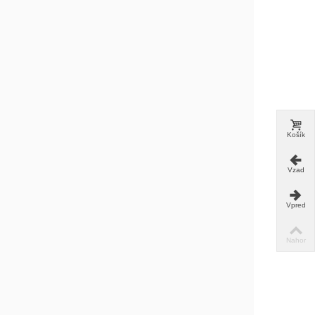
Košík
Vzad
Vpred
Nahor