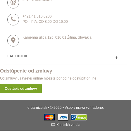
+421 41 516 6206
PO. - PIA. OD 8:00 DO 16:00
Kamenná ulica 12b, 010 01 Žilina, Slovakia
FACEBOOK
Odstúpenie od zmluvy
Od zmluvy uzavretej online môžete pohodlne odstúpiť online.
Odstúpiť od zmluvy
e-garnize.sk • © 2025 • Všetky práva vyhradené.
Klasická verzia