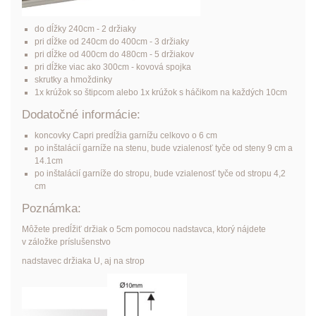
do dĺžky 240cm - 2 držiaky
pri dĺžke od 240cm do 400cm - 3 držiaky
pri dĺžke od 400cm do 480cm - 5 držiakov
pri dĺžke viac ako 300cm - kovová spojka
skrutky a hmoždinky
1x krúžok so štipcom alebo 1x krúžok s háčikom na každých 10cm
Dodatočné informácie:
koncovky Capri predĺžia garnížu celkovo o 6 cm
po inštalácií garníže na stenu, bude vzialenosť tyče od steny 9 cm a
14.1cm
po inštalácií garníže do stropu, bude vzialenosť tyče od stropu 4,2
cm
Poznámka:
Môžete predĺžiť držiak o 5cm pomocou nadstavca, ktorý nájdete
v záložke príslušenstvo
nadstavec držiaka U, aj na strop