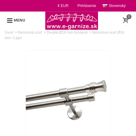
€ EUR
Prihlásenie
Slovenský
0
MENU
Úvod
>
Nerezová oceľ
>
Dvojité Ø16 mm brúsené
>
Nerezová oceľ Ø16
mm- Capri