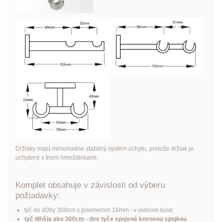
Držiaky majú mimoriadne stabilný systém úchytu, pretože držiak je
uchytený s tromi hmoždinkami.
Komplet obsahuje v závislosti od výberu
požiadavky:
tyč do dĺžky 300cm s priemerom 16mm - v jednom kuse
tyč dlhšia ako 300cm - dve tyče spojené kovovou spojkou