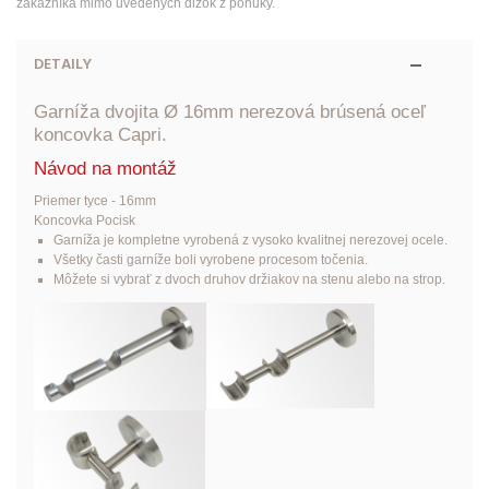
zákazníka mimo uvedených dĺžok z ponuky.
DETAILY
Garníža dvojita Ø 16mm nerezová brúsená oceľ
koncovka Capri.
Návod na montáž
Priemer tyce - 16mm
Koncovka Pocisk
Garníža je kompletne vyrobená z vysoko kvalitnej nerezovej ocele.
Všetky časti garníže boli vyrobene procesom točenia.
Môžete si vybrať z dvoch druhov držiakov na stenu alebo na strop.