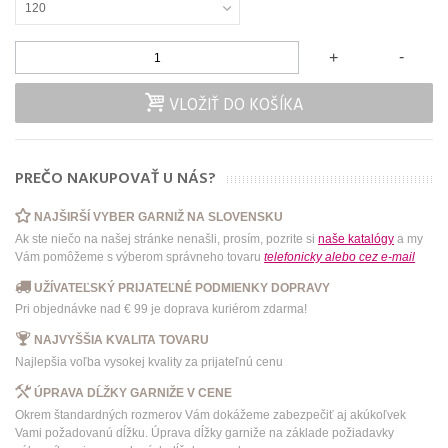
120
-
+
VLOŽIŤ DO KOŠÍKA
PREČO NAKUPOVAŤ U NÁS?
NAJŠIRŠÍ VYBER GARNIŽ NA SLOVENSKU
Ak ste niečo na našej stránke nenašli, prosím, pozrite si
naše katalógy
a my
Vám pomôžeme s výberom správneho tovaru
telefonicky
alebo
cez e-mail
UŽÍVATEĽSKÝ PRIJATEĽNÉ PODMIENKY DOPRAVY
Pri objednávke nad € 99 je doprava kuriérom zdarma!
NAJVYŠŠIA KVALITA TOVARU
Najlepšia voľba vysokej kvality za prijateľnú cenu
ÚPRAVA DĹŽKY GARNIŽE V CENE
Okrem štandardných rozmerov Vám dokážeme zabezpečiť aj akúkoľvek
Vami požadovanú dĺžku. Úprava dĺžky garniže na základe požiadavky