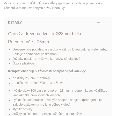
Vami požadovanú dĺžku. Úprava dĺžky garniže na základe požiadavky
zákazníka mimo uvedených dĺžok z ponuky.
DETAILY
Garniža drevená dvojitá Ø28mm biela
Priemer tyče - 28mm
Drevené tyče potiahnuté vysoko kvalitnou fóliou peknej bielej farby.
Fólia je odolná voči poškriabaniu
Držiaky na stenu, krúžky a koncovky sú
plastové
.
Štipce plastové
Komplet obsahuje v závislosti od výberu požiadavky:
do dĺžky 250cm - 2 držiaky
pri dĺžke viac ako 250cm - 3 držiaky
tyč do dĺžky 300 сm s priemerom 28mm - v jednom kuse; týč dĺžkou
viac ako 300cm – v dvoch kusoch;
tyč dlhšia ako 300cm - dve tyče spojene spojkou (prepojenie je
zakryté držiakom a nie je to vôbec vidieť)
štyri koncovky
krúžky so štipcami – 7ks na každých 100cm dĺžky