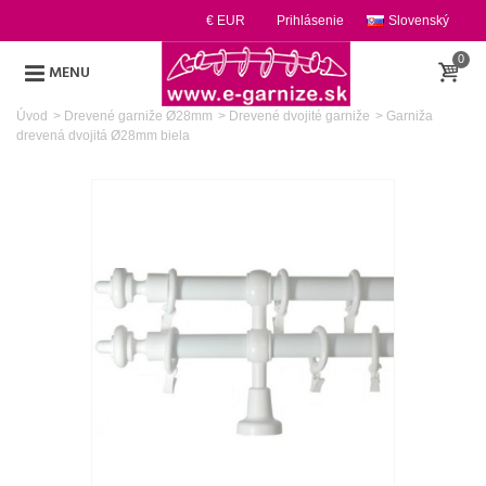
€ EUR
Prihlásenie
Slovenský
0
MENU
Úvod
>
Drevené garniže Ø28mm
>
Drevené dvojité garniže
>
Garniža
drevená dvojitá Ø28mm biela