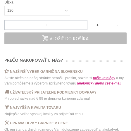
Dĺžka
120
-
+
VLOŽIŤ DO KOŠÍKA
PREČO NAKUPOVAŤ U NÁS?
NAJŠIRŠÍ VYBER GARNIŽ NA SLOVENSKU
Ak ste niečo na našej stránke nenašli, prosím, pozrite si
naše katalógy
a my
Vám pomôžeme s výberom správneho tovaru
telefonicky
alebo
cez e-mail
UŽÍVATEĽSKÝ PRIJATEĽNÉ PODMIENKY DOPRAVY
Pri objednávke nad € 99 je doprava kuriérom zdarma!
NAJVYŠŠIA KVALITA TOVARU
Najlepšia voľba vysokej kvality za prijateľnú cenu
ÚPRAVA DĹŽKY GARNIŽE V CENE
Okrem štandardných rozmerov Vám dokážeme zabezpečiť aj akúkoľvek