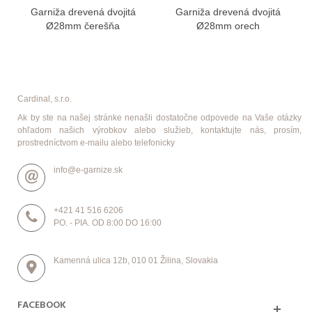
Garniža drevená dvojitá
Garniža drevená dvojitá
Ø28mm čerešňa
Ø28mm orech
Cardinal, s.r.o.
Ak by ste na našej stránke nenašli dostatočne odpovede na Vaše otázky
ohľadom našich výrobkov alebo služieb, kontaktujte nás, prosím,
prostredníctvom e-mailu alebo telefonicky
info@e-garnize.sk
+421 41 516 6206
PO. - PIA. OD 8:00 DO 16:00
Kamenná ulica 12b, 010 01 Žilina, Slovakia
FACEBOOK