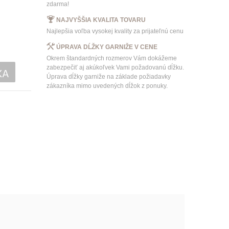
zdarma!
NAJVYŠŠIA KVALITA TOVARU
Najlepšia voľba vysokej kvality za prijateľnú cenu
ÚPRAVA DĹŽKY GARNIŽE V CENE
Okrem štandardných rozmerov Vám dokážeme
zabezpečiť aj akúkoľvek Vami požadovanú dĺžku.
KA
Úprava dĺžky garniže na základe požiadavky
zákazníka mimo uvedených dĺžok z ponuky.