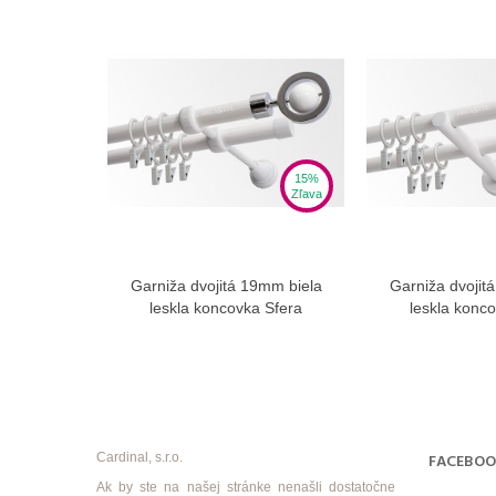
15%
Zľava
Garniža dvojitá 19mm biela
Garniža dvojit
Zobraziť viac
Zobra
leskla koncovka Sfera
leskla konco
Cardinal, s.r.o.
FACEBO
Ak by ste na našej stránke nenašli dostatočne