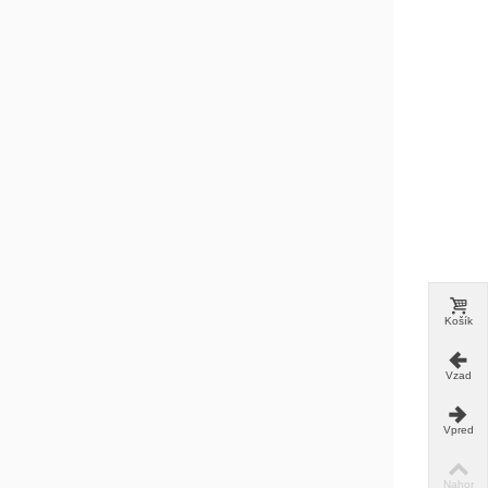
Košík
Vzad
Vpred
Nahor