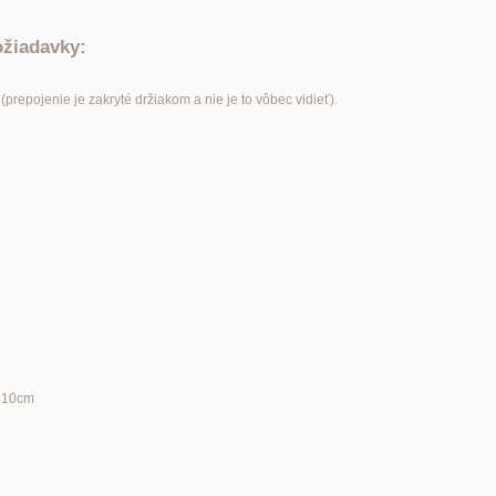
ožiadavky:
repojenie je zakryté držiakom a nie je to vôbec vidieť).
h 10cm