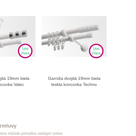
15%
15%
Zľava
Zľava
jitá 19mm biela
Garniža dvojitá 19mm biela
Garniža 
braziť viac
Zobraziť viac
oncovka Valec
leskla koncovka Techno
leskl
 zmluvy
nline môžete pohodlne odstúpiť online.