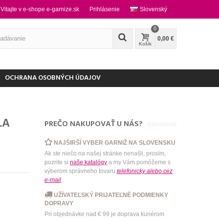
Vitajte v e-shope e-garnize.sk
Prihlásenie
Slovenský
0
0,00 €
Košík
OCHRANA OSOBNÝCH ÚDAJOV
LA
PREČO NAKUPOVAŤ U NÁS?
NAJŠIRŠÍ VYBER GARNIŽ NA SLOVENSKU
Ak ste niečo na našej stránke nenašli, prosím,
pozrite si
naše katalógy
a my Vám pomôžeme s
výberom správneho tovaru
telefonicky
alebo
cez
e-mail
UŽÍVATEĽSKÝ PRIJATEĽNÉ PODMIENKY
DOPRAVY
Pri objednávke nad € 99 je doprava kuriérom