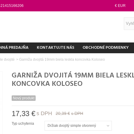
421415166206
€ EUR
NNÁ PREDAJŇA
KONTAKTUJTE NÁS
OBCHODNÉ PODMIENKY
e dvojité
>
Garniža dvojitá 19mm biela leskla koncovka Koloseo
GARNIŽA DVOJITÁ 19MM BIELA LESK
KONCOVKA KOLOSEO
Nový produkt
17,33 €
s DPH
20,39 €
s DPH
Typ uchytenia
Držiak dvojitý simple otvorený