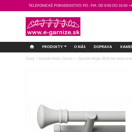
TELEFONICKÉ PORADENSTVO: PO.- PIA. OD 8:00 DO 16:00 +
PRODUKTY
O NÁS
DOPRAVA
KAME
Úvod
>
Garniže biele / čierne
>
Garniže Magic Ø19 mm biele leskl