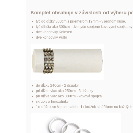
Komplet obsahuje v závislosti od výberu p
tyč do dĺžky 300cm s priemerom 19mm - v jednom kuse.
tyč dlhšia ako 300cm - dve tyče spojené kovovymi spojkamy (p
dve koncovky Koloseo
dve koncovky Pullo
do dĺžky 240cm - 2 držiaky
pri dĺžke viac ako 250cm - 3 držiaky
pri dĺžke viac ako 300cm - kovová spojka
skrutky a hmoždinky
1x krúžok so štipcom alebo 1x krúžok s háčikom na každýc