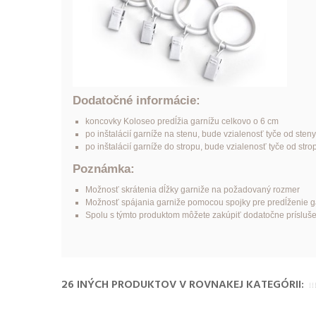
Dodatočné informácie:
koncovky Koloseo predĺžia garnížu celkovo o 6 cm
po inštalácií garníže na stenu, bude vzialenosť tyče od steny
po inštalácií garníže do stropu, bude vzialenosť tyče od str
Poznámka:
Možnosť skrátenia dĺžky garniže na požadovaný rozmer
Možnosť spájania garniže pomocou spojky pre predĺženie garn
Spolu s týmto produktom môžete zakúpiť dodatočne príslušens
26 INÝCH PRODUKTOV V ROVNAKEJ KATEGÓRII: