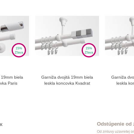
15%
15%
Zľava
Zľava
á 19mm biela
Garniža dvojitá 19mm biela
Garniža dvo
ziť viac
Zobraziť viac
Zo
vka Paris
leskla koncovka Kvadrat
leskla k
Odstúpenie od
OK
Od zmluvy uzavretej o