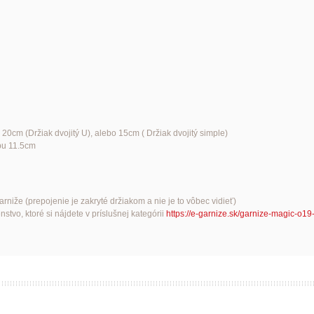
 20cm (Držiak dvojitý U), alebo 15cm ( Držiak dvojitý simple)
opu 11.5cm
iže (prepojenie je zakryté držiakom a nie je to vôbec vidieť)
tvo, ktoré si nájdete v príslušnej kategórii
https://e-garnize.sk/garnize-magic-o19